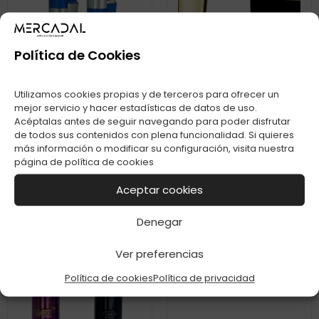
Política de Cookies
Utilizamos cookies propias y de terceros para ofrecer un
mejor servicio y hacer estadísticas de datos de uso.
Acéptalas antes de seguir navegando para poder disfrutar
de todos sus contenidos con plena funcionalidad. Si quieres
más información o modificar su configuración, visita nuestra
ENC. CLIPPER
ENC. CLIPPER
página de
política de cookies
METAL
METAL GOLD C-12
BLUE&SILVER C-12
Aceptar cookies
Ver
Ver
Denegar
Ver preferencias
Política de cookies
Política de privacidad