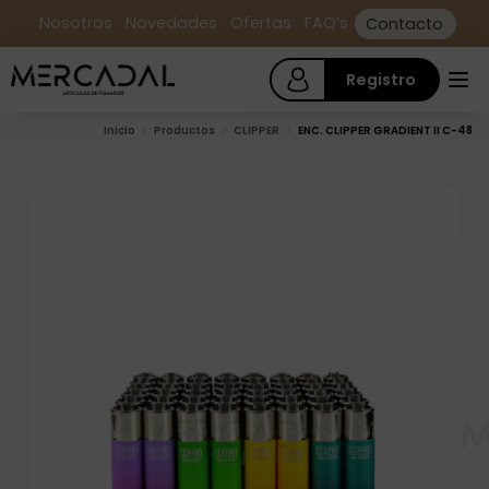
Nosotros
Novedades
Ofertas
FAQ’s
Contacto
Registro
Inicio
Productos
CLIPPER
ENC. CLIPPER GRADIENT II C-48