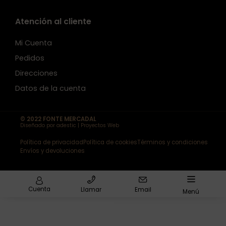
Atención al cliente
Mi Cuenta
Pedidos
Direcciones
Datos de la cuenta
© 2022 FONTE MERCADAL
Diseñado por adestic | Proyectos Web
Política de privacidad
Política de cookies
Términos y condiciones
Envíos y devoluciones
Cuenta
Llamar
Email
Menú