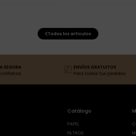
Todos los artículos
A SEGURA
ENVÍOS GRATUITOS
confianza
Para todos tus pedidos
Catálogo
M
PAPEL
C
FILTROS
N