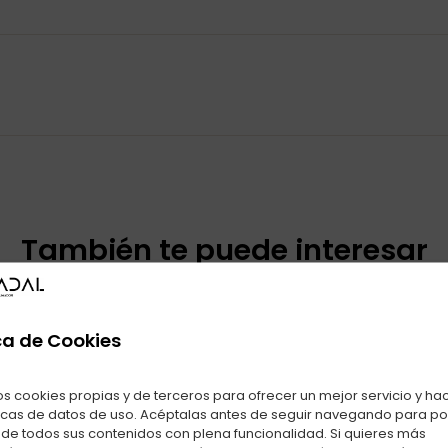
También te puede interesar
Productos relacionados con ENC. CLIPPER TORO C-48
ca de Cookies
os cookies propias y de terceros para ofrecer un mejor servicio y ha
icas de datos de uso. Acéptalas antes de seguir navegando para p
r de todos sus contenidos con plena funcionalidad. Si quieres más