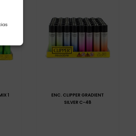
e
cias
IX 1
ENC. CLIPPER GRADIENT
SILVER C-48