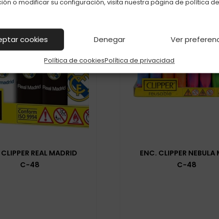
ión o modificar su configuración, visita nuestra página de
política d
eptar cookies
Denegar
Ver preferen
Política de cookies
Política de privacidad
 CLIPPER REAL MADRID
ENC. CLIPPER NEBULA M
C-48
C-48