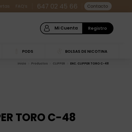
647 02 45 66
ertas
FAQ’s
Contacto
Mi Cuenta
Registro
PODS
BOLSAS DE NICOTINA
Inicio
Productos
CLIPPER
ENC. CLIPPER TORO C-48
PER TORO C-48