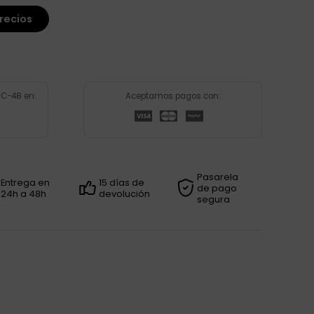
recios
 C-48 en:
Aceptamos pagos con:
Pasarela
Entrega en
15 días de
de pago
24h a 48h
devolución
segura