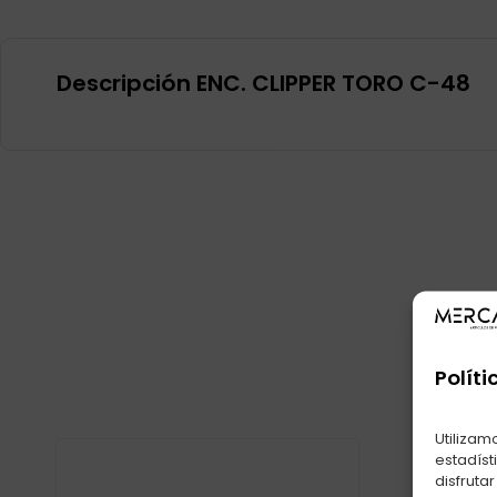
Descripción ENC. CLIPPER TORO C-48
Políti
Utilizam
estadíst
disfruta