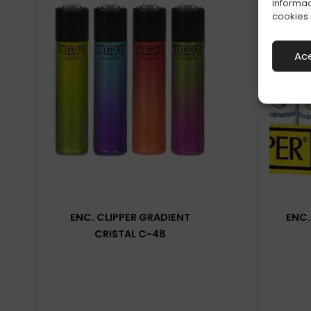
informac
cookies
Ac
ENC. CLIPPER GRADIENT
ENC.
CRISTAL C-48