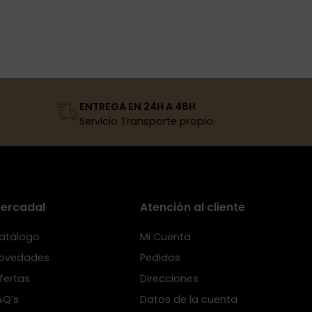
ENTREGA EN 24H A 48H
Servicio Transporte propio.
ercadal
Atención al cliente
atálogo
Mi Cuenta
ovedades
Pedidos
fertas
Direcciones
AQ’s
Datos de la cuenta