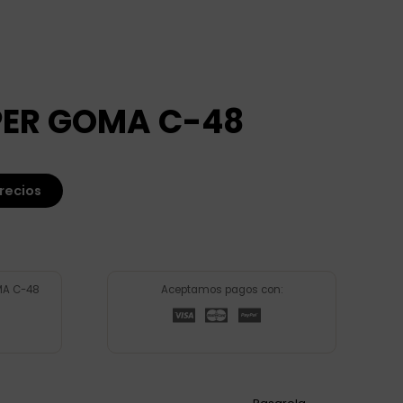
PPER GOMA C-48
recios
MA C-48
Aceptamos pagos con: