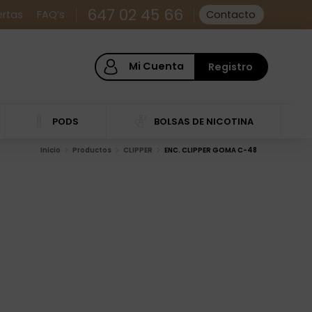
647 02 45 66
ertas
FAQ’s
Contacto
Mi Cuenta
Registro
PODS
BOLSAS DE NICOTINA
Inicio
Productos
CLIPPER
ENC. CLIPPER GOMA C-48