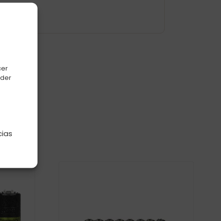
cer
oder
e
cias