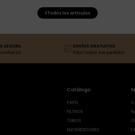
Todos los artículos
A SEGURA
ENVÍOS GRATUITOS
confianza
Para todos tus pedidos
Catálogo
M
PAPEL
C
FILTROS
N
TUBOS
O
ENCENDEDORES
F