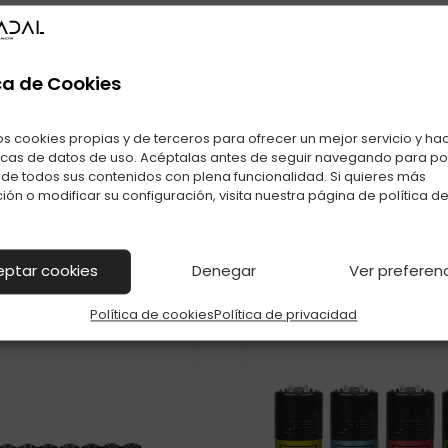
ca de Cookies
os cookies propias y de terceros para ofrecer un mejor servicio y ha
icas de datos de uso. Acéptalas antes de seguir navegando para p
También te puede interesar
r de todos sus contenidos con plena funcionalidad. Si quieres más
ión o modificar su configuración, visita nuestra página de
política d
Productos relacionados con ENC. CLIPPER GOMA C-48
eptar cookies
Denegar
Ver preferen
Política de cookies
Política de privacidad