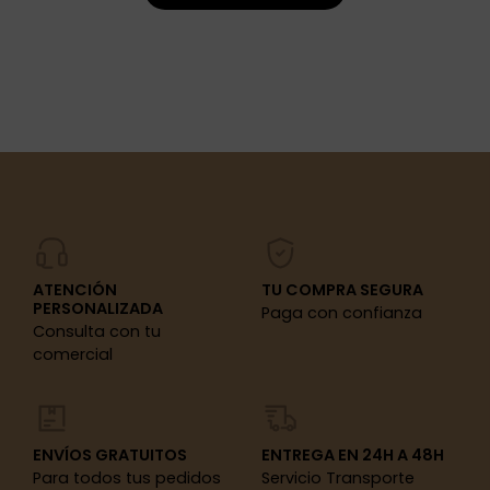
ATENCIÓN
TU COMPRA SEGURA
PERSONALIZADA
Paga con confianza
Consulta con tu
comercial
ENVÍOS GRATUITOS
ENTREGA EN 24H A 48H
Para todos tus pedidos
Servicio Transporte