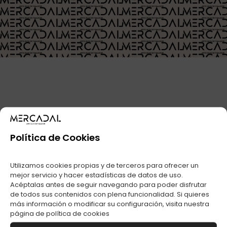
REGÍSTRATE
¿Quieres ver nuestros
precios especiales?
Política de Cookies
Utilizamos cookies propias y de terceros para ofrecer un
Eres un estanco, bar, growshop o una tienda
mejor servicio y hacer estadísticas de datos de uso.
especializada, regitrate en MERCADAL y accede
Acéptalas antes de seguir navegando para poder disfrutar
a una tarifa exclusiva. Amplio catálogo de
de todos sus contenidos con plena funcionalidad. Si quieres
artículos para fumadores.
más información o modificar su configuración, visita nuestra
página de
política de cookies