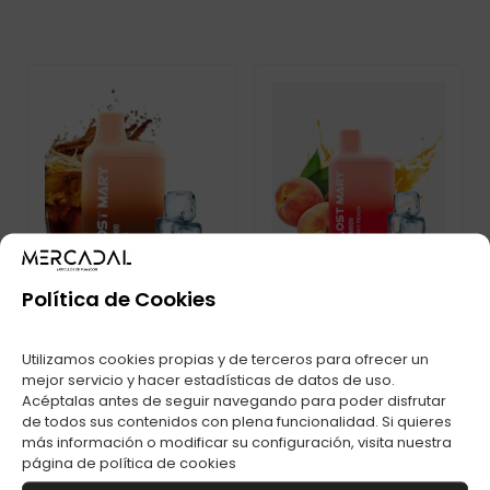
Política de Cookies
Utilizamos cookies propias y de terceros para ofrecer un
mejor servicio y hacer estadísticas de datos de uso.
POD DESECHABLE
POD DESECHABLE
Acéptalas antes de seguir navegando para poder disfrutar
LOST MARY BM600S
LOST MARY BM600S
de todos sus contenidos con plena funcionalidad. Si quieres
PUFFS COLA
PUFFS JUICY PEACH
más información o modificar su configuración, visita nuestra
página de
política de cookies