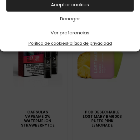
Aceptar cookies
Denegar
Ver preferencias
Política de cookies
Política de privacidad
CAPSULAS
POD DESECHABLE
VAPEAME 2%
LOST MARY BM600S
WATERMELON
PUFFS PINK
STRAWBERRY ICE
LEMONADE