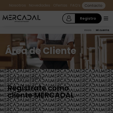
Nosotros
Novedades
Ofertas
FAQ’s
Contacto
Registro
Inicio
Mi cuenta
Área de Cliente
ALTA NUEVO CLIENTE
Regístrate como
cliente MERCADAL