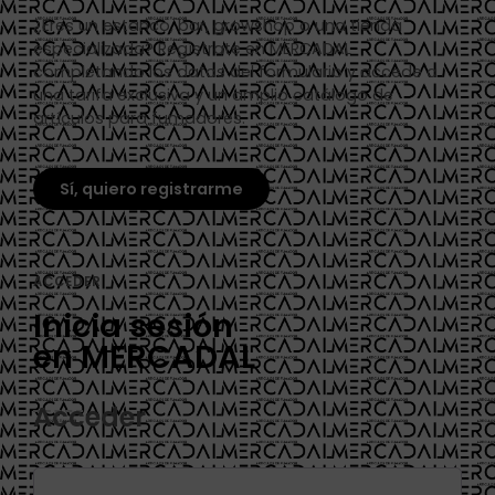
¿Eres un estanco, bar, growshop o una tienda
especializada? Regístrate en MERCADAL
completando los datos del formulario y accede a
una tarifa exclusiva y un amplio catálogo de
artículos para fumadores.
Sí, quiero registrarme
ACCEDER
Inicia sesión
en MERCADAL
Acceder