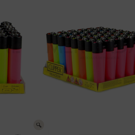
ENC. CLIP
Registrate para ver p
Comparte ENC. CLIPPER FLU
en:
Envíos
gratis +50€