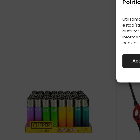
Políti
Utilizam
estadíst
disfruta
informac
cookies
Ac