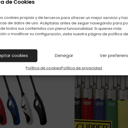
ca de Cookies
También te puede interesar
os cookies propias y de terceros para ofrecer un mejor servicio y ha
Productos relacionados con ENC. CLIPPER FLUOR C-48
icas de datos de uso. Acéptalas antes de seguir navegando para p
r de todos sus contenidos con plena funcionalidad. Si quieres más
ión o modificar su configuración, visita nuestra página de
política d
eptar cookies
Denegar
Ver preferen
Política de cookies
Política de privacidad