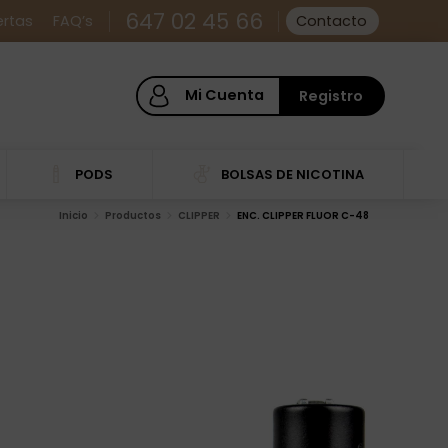
647 02 45 66
ertas
FAQ’s
Contacto
Mi Cuenta
Registro
PODS
BOLSAS DE NICOTINA
Inicio
Productos
CLIPPER
ENC. CLIPPER FLUOR C-48