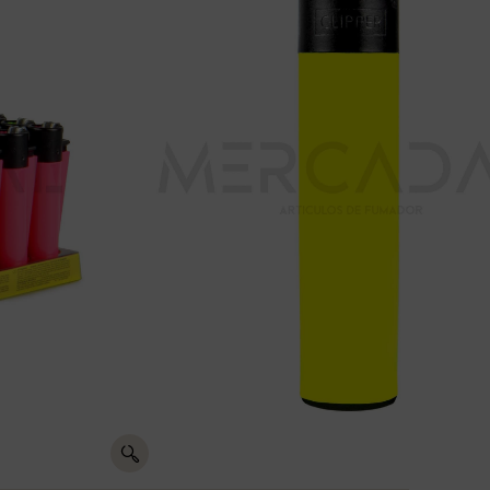
PER FLUOR C-48
recios
OR C-48
Aceptamos pagos con:
Pasarela
Entrega en
15 días de
de pago
24h a 48h
devolución
segura