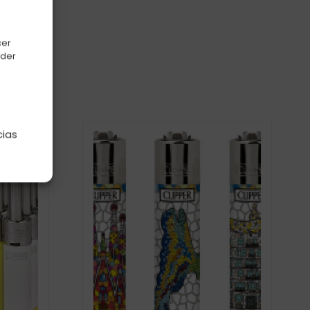
cer
oder
e
cias