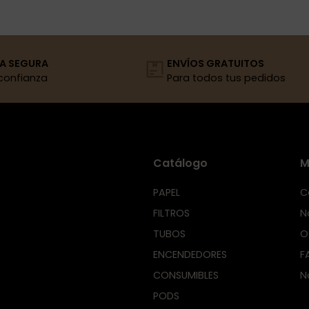
A SEGURA
ENVÍOS GRATUITOS
confianza
Para todos tus pedidos
Catálogo
M
PAPEL
C
FILTROS
N
TUBOS
O
ENCENDEDORES
F
CONSUMIBLES
N
PODS