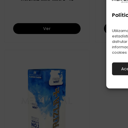
Políti
Ver
Utilizam
estadíst
disfruta
informac
cookies
Ac