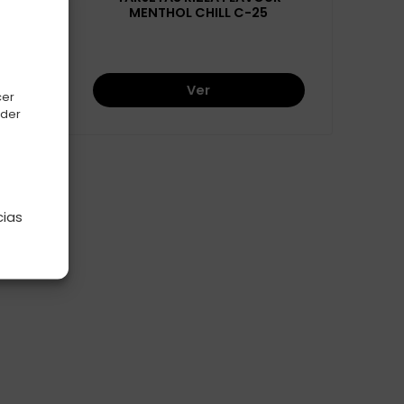
MENTHOL CHILL C-25
Ver
cer
oder
e
cias