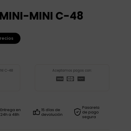
MINI-MINI C-48
recios
NI C-48
Aceptamos pagos con:
Pasarela
Entrega en
15 días de
de pago
24h a 48h
devolución
segura