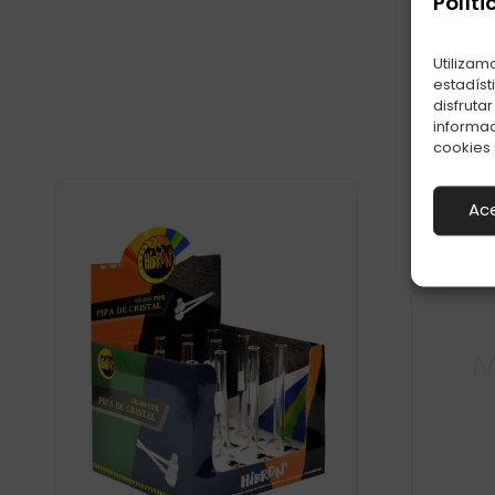
Políti
Utilizam
estadíst
disfruta
informac
cookies
Ac