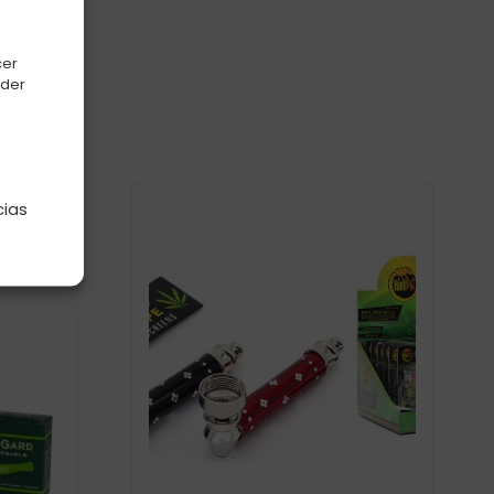
cer
oder
e
cias