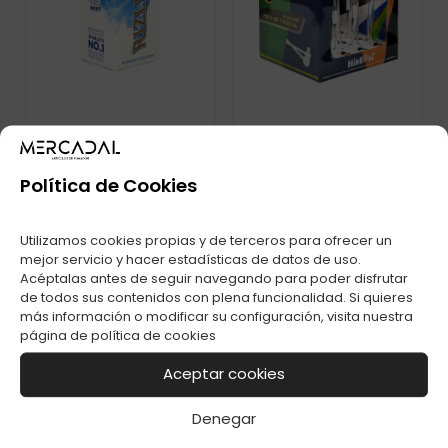
Política de Cookies
TARJETAS RIZLA
PIPETAS HIBRON
FLAVOUR MENTHOL
CRISTAL C-1
INFUSION C-25
Utilizamos cookies propias y de terceros para ofrecer un
mejor servicio y hacer estadísticas de datos de uso.
Acéptalas antes de seguir navegando para poder disfrutar
de todos sus contenidos con plena funcionalidad. Si quieres
más información o modificar su configuración, visita nuestra
página de
política de cookies
Aceptar cookies
Denegar