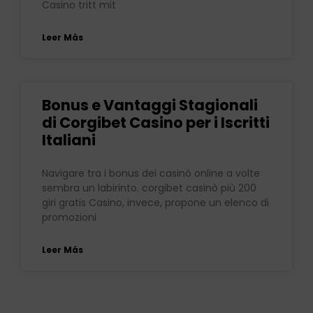
Casino tritt mit
Leer Más
Bonus e Vantaggi Stagionali
di Corgibet Casino per i Iscritti
Italiani
Navigare tra i bonus dei casinò online a volte
sembra un labirinto. corgibet casinò più 200
giri gratis Casino, invece, propone un elenco di
promozioni
Leer Más