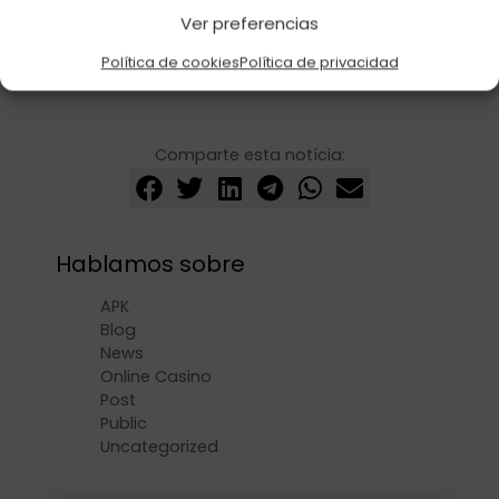
automaty do odwiedzenia gier z brakiem depozytu
Ver preferencias
oraz bez ryzyka w tej chwili obecnie.
Política de cookies
Política de privacidad
Comparte esta notícia:
Hablamos sobre
APK
Blog
News
Online Casino
Post
Public
Uncategorized