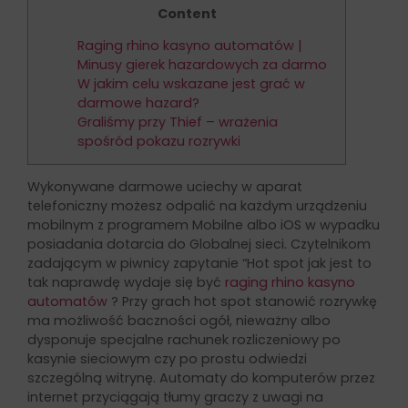
Content
Raging rhino kasyno automatów |
Minusy gierek hazardowych za darmo
W jakim celu wskazane jest grać w
darmowe hazard?
Graliśmy przy Thief – wrażenia
spośród pokazu rozrywki
Wykonywane darmowe uciechy w aparat
telefoniczny możesz odpalić na każdym urządzeniu
mobilnym z programem Mobilne albo iOS w wypadku
posiadania dotarcia do Globalnej sieci.
Czytelnikom
zadającym w piwnicy zapytanie “Hot spot jak jest to
tak naprawdę wydaje się być
raging rhino kasyno
automatów
? Przy grach hot spot stanowić rozrywkę
ma możliwość baczności ogół, nieważny albo
dysponuje specjalne rachunek rozliczeniowy po
kasynie sieciowym czy po prostu odwiedzi
szczególną witrynę. Automaty do komputerów przez
internet przyciągają tłumy graczy z uwagi na