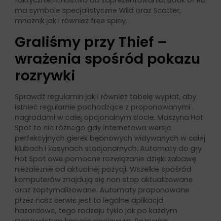
faktycznie mnóstwo do zaprezentowania. Book of Ra
ma symbole specjalistyczne Wild oraz Scatter,
mnożnik jak i również free spiny.
Graliśmy przy Thief –
wrażenia spośród pokazu
rozrywki
Sprawdź regulamin jak i również tabelę wypłat, aby
istnieć regularnie pochodzące z proponowanymi
nagrodami w całej opcjonalnym slocie. Maszyna Hot
Spot to nic różnego gdy internetowa wersja
perfekcyjnych gierek bębnowych widywanych w całej
klubach i kasynach stacjonarnych. Automaty do gry
Hot Spot owe pomocne rozwiązanie dzięki zabawę
niezależnie od aktualnej pozycji. Wszelkie spośród
komputerów znajdują się non stop aktualizowane
oraz zoptymalizowane. Automaty proponowane
przez nasz serwis jest to legalne aplikacja
hazardowe, tego rodzaju tyklo jak po każdym
rzeczywistym kasynie sieciowym. Rozrywka