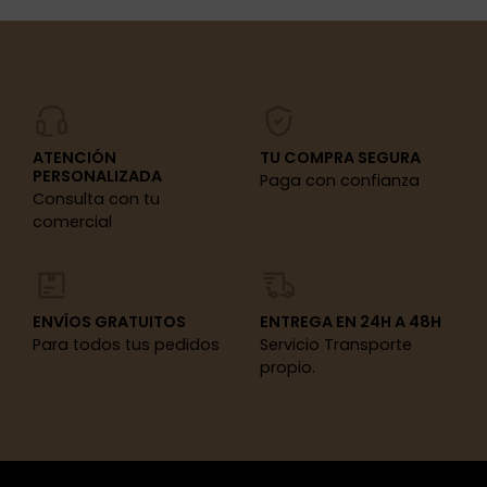
ATENCIÓN
TU COMPRA SEGURA
PERSONALIZADA
Paga con confianza
Consulta con tu
comercial
ENVÍOS GRATUITOS
ENTREGA EN 24H A 48H
Para todos tus pedidos
Servicio Transporte
propio.