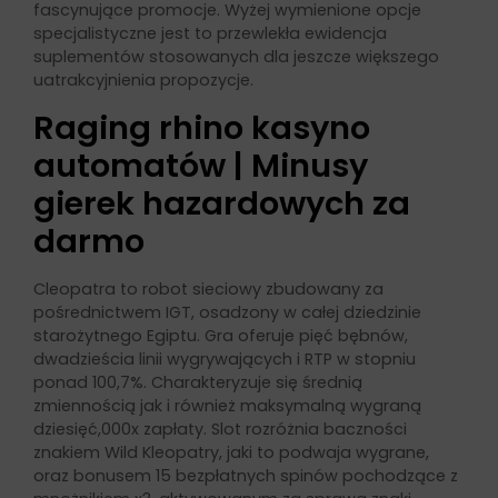
fascynujące promocje. Wyżej wymienione opcje
specjalistyczne jest to przewlekła ewidencja
suplementów stosowanych dla jeszcze większego
uatrakcyjnienia propozycje.
Raging rhino kasyno
automatów | Minusy
gierek hazardowych za
darmo
Cleopatra to robot sieciowy zbudowany za
pośrednictwem IGT, osadzony w całej dziedzinie
starożytnego Egiptu. Gra oferuje pięć bębnów,
dwadzieścia linii wygrywających i RTP w stopniu
ponad 100,7%. Charakteryzuje się średnią
zmiennością jak i również maksymalną wygraną
dziesięć,000x zapłaty. Slot rozróżnia baczności
znakiem Wild Kleopatry, jaki to podwaja wygrane,
oraz bonusem 15 bezpłatnych spinów pochodzące z