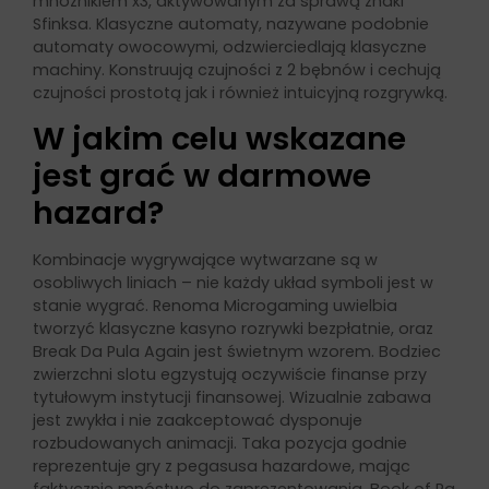
mnożnikiem x3, aktywowanym za sprawą znaki
Sfinksa. Klasyczne automaty, nazywane podobnie
automaty owocowymi, odzwierciedlają klasyczne
machiny. Konstruują czujności z 2 bębnów i cechują
czujności prostotą jak i również intuicyjną rozgrywką.
W jakim celu wskazane
jest grać w darmowe
hazard?
Kombinacje wygrywające wytwarzane są w
osobliwych liniach – nie każdy układ symboli jest w
stanie wygrać. Renoma Microgaming uwielbia
tworzyć klasyczne kasyno rozrywki bezpłatnie, oraz
Break Da Pula Again jest świetnym wzorem. Bodziec
zwierzchni slotu egzystują oczywiście finanse przy
tytułowym instytucji finansowej. Wizualnie zabawa
jest zwykła i nie zaakceptować dysponuje
rozbudowanych animacji. Taka pozycja godnie
reprezentuje gry z pegasusa hazardowe, mając