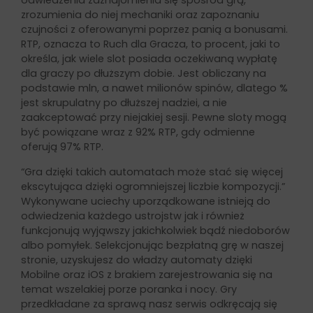
odwiedzenia zaznajomienia się spośród grą,
zrozumienia do niej mechaniki oraz zapoznaniu
czujności z oferowanymi poprzez panią a bonusami.
RTP, oznacza to Ruch dla Gracza, to procent, jaki to
określa, jak wiele slot posiada oczekiwaną wypłatę
dla graczy po dłuższym dobie. Jest obliczany na
podstawie mln, a nawet milionów spinów, dlatego %
jest skrupulatny po dłuższej nadziei, a nie
zaakceptować przy niejakiej sesji. Pewne sloty mogą
być powiązane wraz z 92% RTP, gdy odmienne
oferują 97% RTP.
“Gra dzięki takich automatach może stać się więcej
ekscytująca dzięki ogromniejszej liczbie kompozycji.”
Wykonywane uciechy uporządkowane istnieją do
odwiedzenia każdego ustrojstw jak i również
funkcjonują wyjąwszy jakichkolwiek bądź niedoborów
albo pomyłek. Selekcjonując bezpłatną grę w naszej
stronie, uzyskujesz do władzy automaty dzięki
Mobilne oraz iOS z brakiem zarejestrowania się na
temat wszelakiej porze poranka i nocy. Gry
przedkładane za sprawą nasz serwis odkręcają się