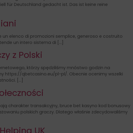
l für Deutschland gedacht ist. Das ist keine reine
liani
one un elenco di promozioni semplice, generoso e costruito
ttende un intero sistema di […]
y z Polski
ernetowego, którzy spędziliśmy mnóstwo godzin na
y https://qbetcasino.eu/pl-pl/. Obecnie ocenimy wszelki
tności. […]
ołeczności
 mają charakter transakcyjny, bruce bet kasyno kod bonusowy
angażowaniu polskich graczy. Dlatego właśnie zdecydowaliśmy
 Helping UK