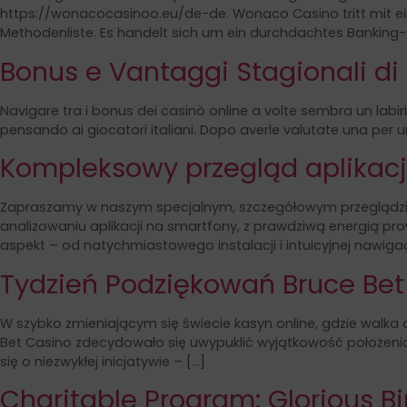
https://wonacocasinoo.eu/de-de. Wonaco Casino tritt mit einer
Methodenliste. Es handelt sich um ein durchdachtes Banking
Bonus e Vantaggi Stagionali di C
Navigare tra i bonus dei casinò online a volte sembra un labir
pensando ai giocatori italiani. Dopo averle valutate una per un
Kompleksowy przegląd aplikacji
Zapraszamy w naszym specjalnym, szczegółowym przeglądzie 
analizowaniu aplikacji na smartfony, z prawdziwą energią p
aspekt – od natychmiastowego instalacji i intuicyjnej nawiga
Tydzień Podziękowań Bruce Bet
W szybko zmieniającym się świecie kasyn online, gdzie walka 
Bet Casino zdecydowało się uwypuklić wyjątkowość położenia, w
się o niezwykłej inicjatywie – […]
Charitable Program: Glorious Bi