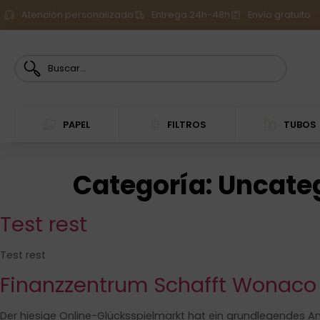
Atención personalizada
Entrega 24h-48h
Envío gratuito
PAPEL
FILTROS
TUBOS
Categoría:
Uncate
Test rest
Test rest
Finanzzentrum Schafft Wonaco 
Der hiesige Online-Glücksspielmarkt hat ein grundlegendes Anl