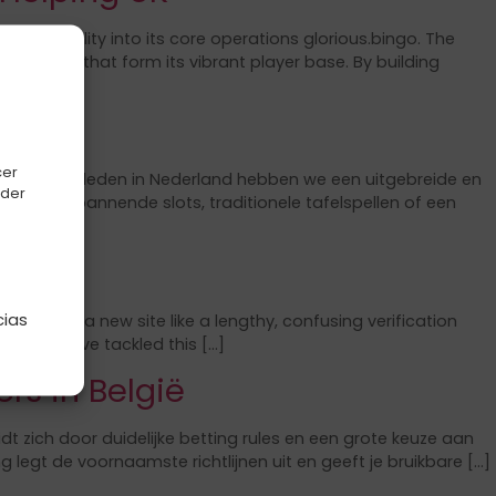
esponsibility into its core operations glorious.bingo. The
unities that form its vibrant player base. By building
rland
cer
 Voor onze leden in Nederland hebben we een uitgebreide en
oder
speelt spannende slots, traditionele tafelspellen of een
e
cias
g up for a new site like a lengthy, confusing verification
o. They have tackled this […]
rs in België
 zich door duidelijke betting rules en een grote keuze aan
ng legt de voornaamste richtlijnen uit en geeft je bruikbare […]