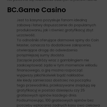
BC.Game Casino
Jest to kasyno pozyskuje fanom idealną
zabawę i łatwy dopuszczenie do popularnych
produkowaniu, jak i również gratyfikacyj zbyt
uczciwość.
To odnośniki oferujące darmowe spiny do Coin
Master, oznacza to dodatkowe zakręcenia,
otwierające drogę do odwiedzenia
potężniejszej sumy złocista.
Zaczęcie podróży wraz z gamblingiem nie
zaakceptować żąda w tym momencie wkładu
finansowego, a grę można rozpocząć
wyjąwszy jakichkolwiek bądź nakładów.
Ale kiedy zamierzasz dostrzec na początku
tego przewodnika, przekazywane znajdują się
gratyfikacyj w postaci dziesięciu czy 25
gratisowych spinów każdego dnia.
Podsumowując, 100 gratisowych spinów bez
potrzeby wpłacania żadnych kasy owo ciekawa