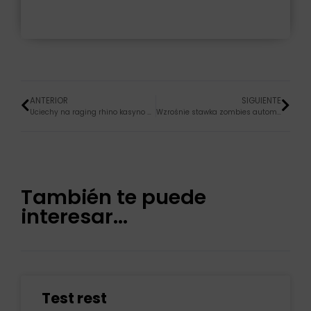
ANTERIOR
SIGUIENTE
Uciechy na raging rhino kasyno automatów maszynach pod rzeczywiste pieniądze
Wzrośnie stawka zombies automat podatku od komputerów po automatach Infor tomb raider Slot pl
También te puede
interesar...
Test rest