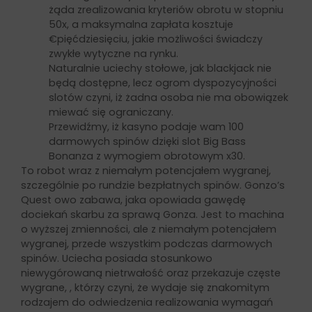
żąda zrealizowania kryteriów obrotu w stopniu
50x, a maksymalna zapłata kosztuje
€pięćdziesięciu, jakie możliwości świadczy
zwykłe wytyczne na rynku.
Naturalnie uciechy stołowe, jak blackjack nie
będą dostępne, lecz ogrom dyspozycyjności
slotów czyni, iż żadna osoba nie ma obowiązek
miewać się ograniczany.
Przewidźmy, iż kasyno podaje wam 100
darmowych spinów dzięki slot Big Bass
Bonanza z wymogiem obrotowym x30.
To robot wraz z niemałym potencjałem wygranej,
szczególnie po rundzie bezpłatnych spinów. Gonzo’s
Quest owo zabawa, jaka opowiada gawędę
dociekań skarbu za sprawą Gonza. Jest to machina
o wyższej zmienności, ale z niemałym potencjałem
wygranej, przede wszystkim podczas darmowych
spinów. Uciecha posiada stosunkowo
niewygórowaną nietrwałość oraz przekazuje częste
wygrane, , którzy czyni, że wydaje się znakomitym
rodzajem do odwiedzenia realizowania wymagań