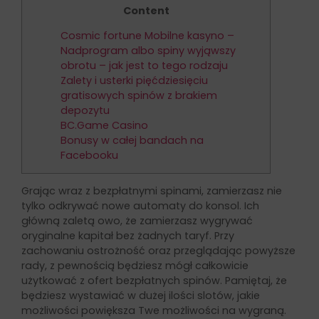
Content
Cosmic fortune Mobilne kasyno –
Nadprogram albo spiny wyjąwszy
obrotu – jak jest to tego rodzaju
Zalety i usterki pięćdziesięciu
gratisowych spinów z brakiem
depozytu
BC.Game Casino
Bonusy w całej bandach na
Facebooku
Grając wraz z bezpłatnymi spinami, zamierzasz nie
tylko odkrywać nowe automaty do konsol. Ich
główną zaletą owo, że zamierzasz wygrywać
oryginalne kapitał bez żadnych taryf. Przy
zachowaniu ostrożność oraz przeglądając powyższe
rady, z pewnością będziesz mógł całkowicie
użytkować z ofert bezpłatnych spinów. Pamiętaj, że
będziesz wystawiać w dużej ilości slotów, jakie
możliwości powiększa Twe możliwości na wygraną.