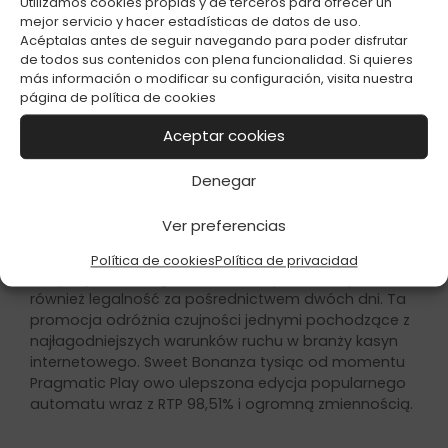
Utilizamos cookies propias y de terceros para ofrecer un
na Facebooku
mejor servicio y hacer estadísticas de datos de uso.
Acéptalas antes de seguir navegando para poder disfrutar
de todos sus contenidos con plena funcionalidad. Si quieres
Rozrywka po kasynach internetowego powinna stać
más información o modificar su configuración, visita nuestra
się skierowana tylko do odwiedzenia zamiarów
página de
política de cookies
rozrywkowych oraz przenigdy nie powinieneś grać na
temat więcej, niż będziesz w piwnicy pozwalać
Aceptar cookies
stracić. Tak, mnóstwo kasyn online podaje darmowe
spiny, które wolno wykorzystać po aplikacjach
Denegar
mobilnych. Book of Fallen od momentu Spinomenal
to egipski slot spośród RTP 98,65% dostępny po Ice
Ver preferencias
Casino pochodzące z bonusem pięćdziesiąt
bezpłatnych spinów. Niezmiernie pomyślne wzory
Política de cookies
Política de privacidad
obejmują niski wager x3, maks. zapłatę €25 jak i
również legalność za pośrednictwem dwóch dni. Ta
promocja odróżnia czujności jednymi pochodzące z
najłagodniejszych warunków ruchu w branży kasyn
internetowego. Sweet Bonanza tysiąc od momentu
Pragmatic Play owo ulepszona edycja popularnego
automatu wraz z RTP 98,51% i ogromną zmiennością.