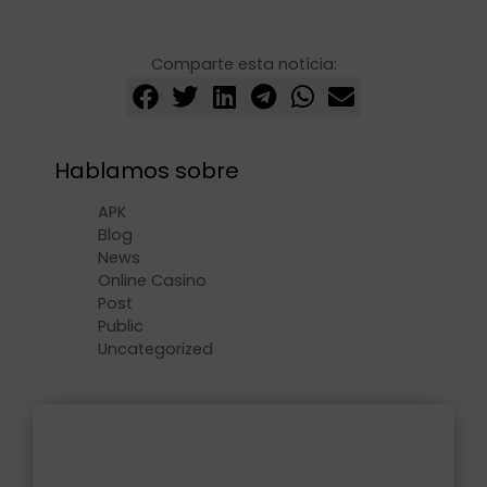
Comparte esta notícia:
Hablamos sobre
APK
Blog
News
Online Casino
Post
Public
Uncategorized