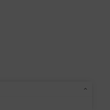
code for January 2026 Be