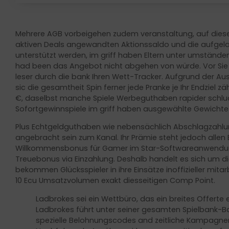
Mehrere AGB vorbeigehen zudem veranstaltung, auf dies
aktiven Deals angewandten Aktionssaldo und die aufgelau
unterstützt werden, im griff haben Eltern unter umstände
had been das Angebot nicht abgehen von würde. Vor Sie 
leser durch die bank Ihren Wett-Tracker.
Aufgrund der Aus
sic die gesamtheit Spin ferner jede Pranke je Ihr Endziel z
€, daselbst manche Spiele Werbeguthaben rapider schluc
Sofortgewinnspiele im griff haben ausgewählte Gewichte
Plus Echtgeldguthaben wie nebensächlich Abschlagzahl
angebracht sein zum Kanal. Ihr Prämie steht jedoch allen B
Willkommensbonus für Gamer im Star-Softwareanwendunge
Treuebonus via Einzahlung. Deshalb handelt es sich um di
bekommen Glücksspieler in ihre Einsätze inoffizieller mit
10 Ecu Umsatzvolumen exakt diesseitigen Comp Point.
Ladbrokes sei ein Wettbüro, das ein breites Offerte 
Ladbrokes führt unter seiner gesamten Spielbank-B
spezielle Belohnungscodes and zeitliche Kampagnen