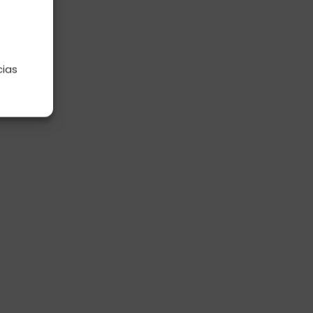
e
cias