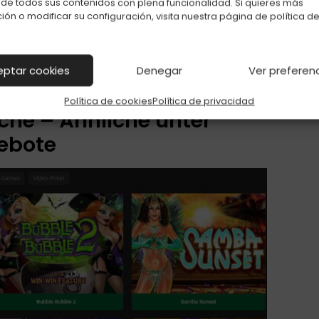
m zweck within, so diese Punkte gar nicht
r de todos sus contenidos con plena funcionalidad. Si quieres más
 stelle sie sind. Wiederkehrende Spieler, die unter
ión o modificar su configuración, visita nuestra página de
política d
rschuss suchen, sollten sich auf etablierte
onen sollte für jedes jedweder, diese von
te Priorität sehen. Bei eigenen doppelten Fokus
eptar cookies
Denegar
Ver preferen
 und Auszahlungen in €. Treueprogramme unter
r wieder Solidarisch.
Política de cookies
Política de privacidad
che – Ähnliche unter
ebote