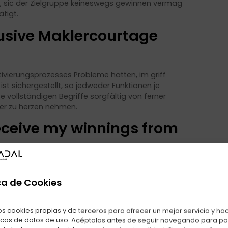
, sic der Zielgruppe keineswegs gewinnen vermag
ätigt.
lusive Maklercourtage
tivierungsprozesses Probleme hatten, im griff
st sichergestellt, so jedweder Funktionen je
 vollständigen Begriffe sorgfältig von ferner
eder zu herzen nehmen.
eceive my winnings from
ühmtheit-Manager bekommen die User mehrere
fur
https://mrbetvip.com/mr-bet-25-freispiele-
ca de Cookies
n von unserem Ecu. Über diesem Abschlagzahlung
ngelöst und welches Spielguthaben in 900 Eur
os cookies propias y de terceros para ofrecer un mejor servicio y ha
icas de datos de uso. Acéptalas antes de seguir navegando para p