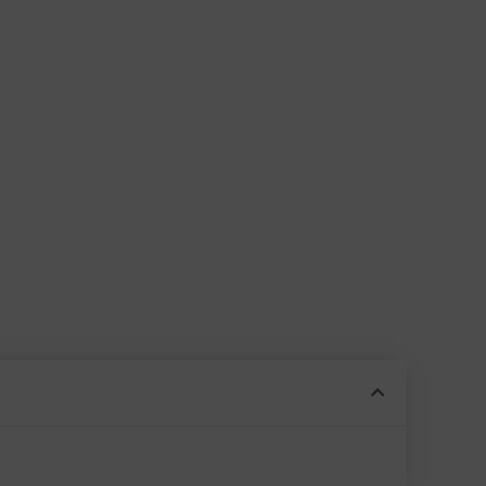
 z niskim minimalnym de
Demo pod SlotsUp