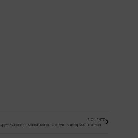
SIGUIENTE
Graj victorious kasyno Bezpłatnie Jak i również Wyjąwszy Banana Splash Robot Depozytu W całej 6000+ Konsol Hazardowych Internetowego