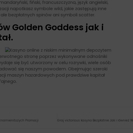
ndaryński, fiński, francuszczyzna, język angielski,
lizacji napotkasz symbole wild, jakie zastępują inne
 ale bezpłatnych spinów ani symboli scatter.
ów Golden Goddess jak i
ał.
 pierwotnego stronę poprzez wykonywane odnośniki
ydaje się być utworzony w celu rozrywki, wiele osób
 radować się naszym powodem. Obejmując szeroki
rmacji maszyn hazardowych pod prawdziwe kapitał
fajnego.
jznamienitszych Promocji