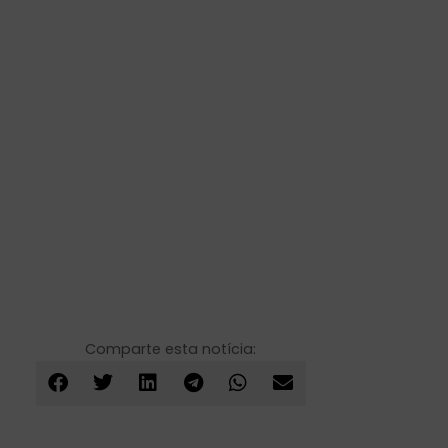
pozytem of the
Comparte esta notícia: