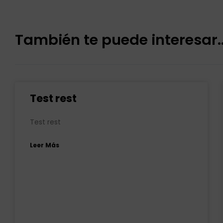
También te puede interesar..
Test rest
Test rest
Leer Más