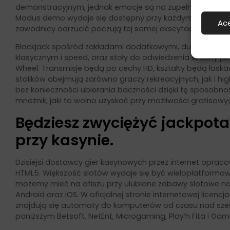
demonstracyjnym, jednak emocje są na zupełnie oryginal
Modus demo wydaje się dostępny przy każdym najsprawn
Ac
zawodnicy odrzucić poczują tej samej ekscytacji grając
Blackjack spośród zakładami dodatkowymi, dużo typów rul
klasycznym i speed, oraz stoły do odwiedzenia szachy jak i
Wheel. Transmisje będą po cechy HD, kształty będą łaska
stolików obejmują zarówno graczy rekreacyjnych, jak i hi
bez konieczności ubierania baczności dzięki tę sposobność
mnożnik, jaki to wolno uzyskać przy możliwości gratisow
Będziesz zwyciężyć jackpot
przy kasynie.
Dzisiejsi dostawcy gier kasynowych przez internet opra
HTML5. Większość slotów wydaje się być wieloplatformowa
możemy mieć na afiszu przy ulubione zabawy slotowe na
Android oraz iOS. W oficjalnej stronie internetowej licen
znajdują się automaty do komputerów od czasu nad sz
poniższym Betsoft, NetEnt, Microgaming, Play’n Fita i Gam