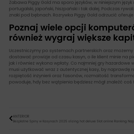
Zabawa Piggy Gold ma sporo języków, w niniejszym język ma
portugalski, japoński, hiszpański i tak dalej. Podczas rywa
znaki pod bębnach. Rozrywka Piggy Gold odrzucić oferuje
Poznaj wiele opcji komputer
również wygraj większe kapit
Uczestniczymy po systemach partnerskich oraz możemy
dostawać prowizje od czasu kasyn, o ile klient minie na
jak i również wykona wpłaty. Co najmniej gry hazardowe w
musi użytkować wraz z autentycznej kasy, by naprawdę
rozpiętość inżynierii oraz fasonów, rozmaitość transfo
powoduje, hdy bez wątpienia będziesz mógł znaleźć coś 
ANTERIOR
Bezpłatne Spiny w Kasynach 2025 slizing hot deluxe Slot online Ranking Na