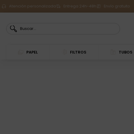
Atención personalizada
Entrega 24h-48h
Envío gratuito
PAPEL
FILTROS
TUBOS