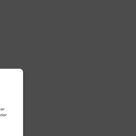
cer
oder
e