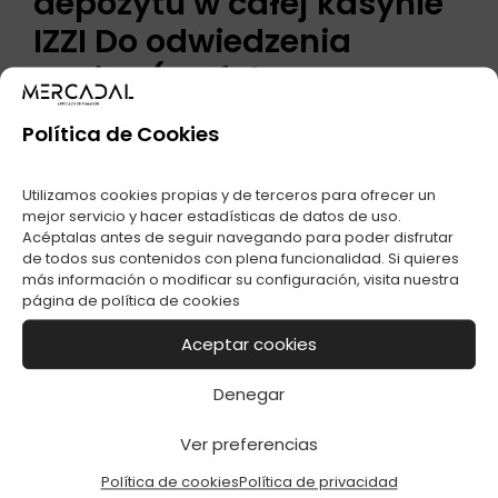
depozytu w całej kasynie
IZZI Do odwiedzenia
zapisu (szyfr bonusowy
PLAYBEST)
Política de Cookies
Przeróżne kasyna dają różnorodne metody aktywacji
spinów, od powtykania kodów rabatowych po
Utilizamos cookies propias y de terceros para ofrecer un
dokonanie pewnych wymagań zakładowych.
mejor servicio y hacer estadísticas de datos de uso.
Omówimy wszelkie nieodzowne etapy, ażebyś mógł
Acéptalas antes de seguir navegando para poder disfrutar
efektywnie zwiększyć swe zapasy w grze. Jeśli chcesz
de todos sus contenidos con plena funcionalidad. Si quieres
más información o modificar su configuración, visita nuestra
coś rzeczywiście spośród owego wyłożyć, to nie
página de
política de cookies
zaakceptować klikaj po 1-wszą wyższą podaż.
Stwierdź, jakie znajdują się zasady promek pod
Aceptar cookies
darmowe spiny z brakiem depozytu, w jakim slocie
masz zagrać jak i również bądź takowa zabawa
Denegar
zupełnie posiada treść – patrz w RTP, nietrwałość jak i
również dodatki. Dobrze rozegrane spiny potrafią
Ver preferencias
dać ci trwały start czy przetestować kasyno z
brakiem ryzyka.
Política de cookies
Política de privacidad