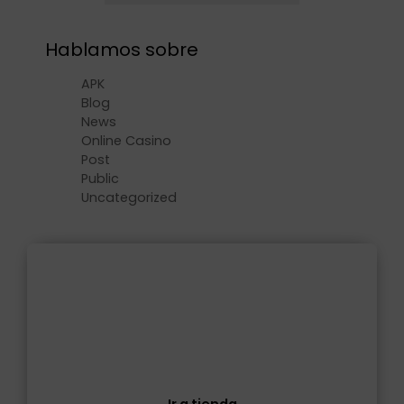
Hablamos sobre
APK
Blog
News
Online Casino
Post
Public
Uncategorized
Tienda
Descubre todos nuestros productos
Ir a tienda