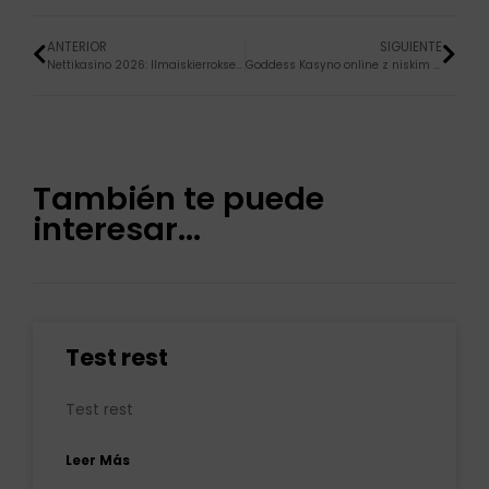
ANTERIOR
SIGUIENTE
Nettikasino 2026: Ilmaiskierrokset ja luotettavat vaihtoehdot
Goddess Kasyno online z niskim minimalnym depozytem of the Moon darmowo Zagraj Demo pod SlotsUp
También te puede
interesar...
Test rest
Test rest
Leer Más