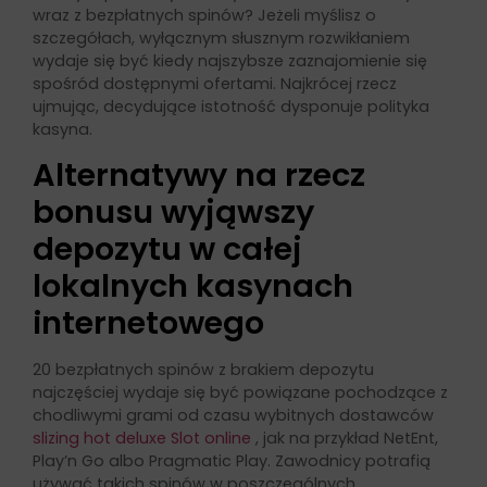
wraz z bezpłatnych spinów? Jeżeli myślisz o
szczegółach, wyłącznym słusznym rozwikłaniem
wydaje się być kiedy najszybsze zaznajomienie się
spośród dostępnymi ofertami. Najkrócej rzecz
ujmując, decydujące istotność dysponuje polityka
kasyna.
Alternatywy na rzecz
bonusu wyjąwszy
depozytu w całej
lokalnych kasynach
internetowego
20 bezpłatnych spinów z brakiem depozytu
najczęściej wydaje się być powiązane pochodzące z
chodliwymi grami od czasu wybitnych dostawców
slizing hot deluxe Slot online
, jak na przykład NetEnt,
Play’n Go albo Pragmatic Play. Zawodnicy potrafią
używać takich spinów w poszczególnych