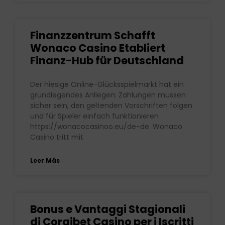
Finanzzentrum Schafft
Wonaco Casino Etabliert
Finanz-Hub für Deutschland
Der hiesige Online-Glücksspielmarkt hat ein
grundlegendes Anliegen: Zahlungen müssen
sicher sein, den geltenden Vorschriften folgen
und für Spieler einfach funktionieren
https://wonacocasinoo.eu/de-de. Wonaco
Casino tritt mit
Leer Más
Bonus e Vantaggi Stagionali
di Corgibet Casino per i Iscritti