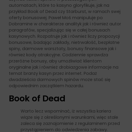
automatach, które to kasyno gloryfikuje, jak na
przykład Book of Dead czy Starburst, w ramach swej
oferty bonusowej. Paweł Moś manipuluje po
Dobramine w charakterze analityk jak i również autor
paragrafów, specjalizując się w całej bonusach
kasynowych. Rozpatruje jak i również liczy propozycji
bonusowe, badając zakłady, nietrwałość, bezpłatne
spiny, darmowe warsztaty, bonusy finansowe jak i
również kody atrakcyjne. Codziennie sprawdza
przeróżne bonusy, aby umożliwiać klientom
oryginalne jak i również drobiazgowe informacje na
temat branży kasyn przez internet. Podaż
dwadzieścia darmowych spinów może stać się
odpowiednim zaczątkiem hazardu.
Book of Dead
Warto lecz wspominać, iż wszystka kariera
wiąże się z określonymi warunkami, więc stale
zaleca się zaznajomienie z regulaminem przed
przystąpieniem do odwiedzenia zabawy.