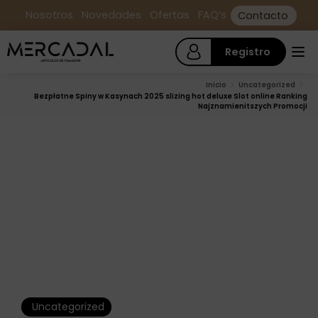
Nosotros
Novedades
Ofertas
FAQ’s
Contacto
Registro
Inicio
Uncategorized
Bezpłatne Spiny w Kasynach 2025 slizing hot deluxe Slot online Ranking
Najznamienitszych Promocji
Uncategorized