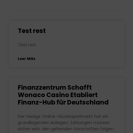
Test rest
Test rest
Leer Más
Finanzzentrum Schafft
Wonaco Casino Etabliert
Finanz-Hub für Deutschland
Der hiesige Online-Glücksspielmarkt hat ein
grundlegendes Anliegen: Zahlungen müssen
sicher sein, den geltenden Vorschriften folgen