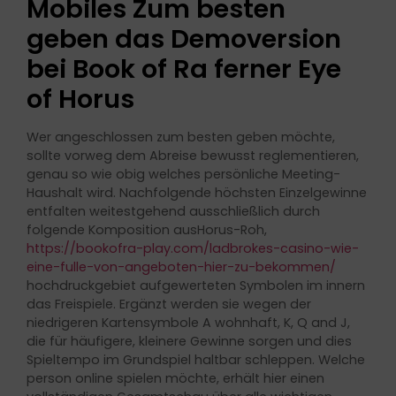
Mobiles Zum besten
geben das Demoversion
bei Book of Ra ferner Eye
of Horus
Wer angeschlossen zum besten geben möchte,
sollte vorweg dem Abreise bewusst reglementieren,
genau so wie obig welches persönliche Meeting-
Haushalt wird. Nachfolgende höchsten Einzelgewinne
entfalten weitestgehend ausschließlich durch
folgende Komposition ausHorus-Roh,
https://bookofra-play.com/ladbrokes-casino-wie-
eine-fulle-von-angeboten-hier-zu-bekommen/
hochdruckgebiet aufgewerteten Symbolen im innern
das Freispiele. Ergänzt werden sie wegen der
niedrigeren Kartensymbole A wohnhaft, K, Q and J,
die für häufigere, kleinere Gewinne sorgen und dies
Spieltempo im Grundspiel haltbar schleppen. Welche
person online spielen möchte, erhält hier einen