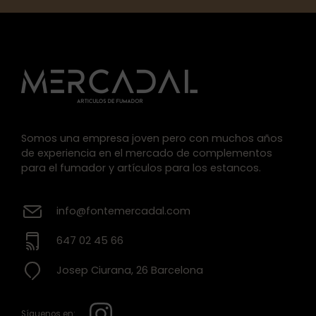
Somos una empresa joven pero con muchos años
de experiencia en el mercado de complementos
para el fumador y artículos para los estancos.
info@fontemercadal.com
647 02 45 66
Josep Ciurana, 26 Barcelona
Síguenos en: