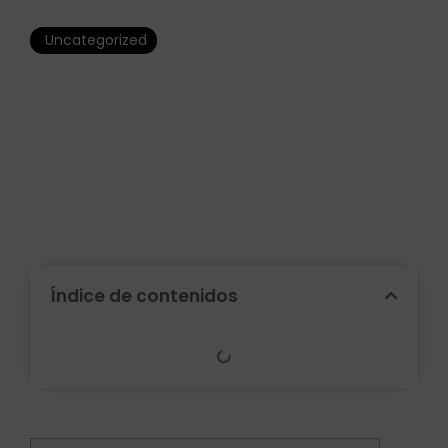
Uncategorized
Eye Of Horus
gebührenfrei vortragen
abzüglich Anmeldung:
Slot von Hydrargyrum
Índice de contenidos