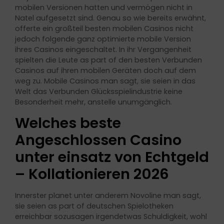
mobilen Versionen hatten und vermögen nicht in
Natel aufgesetzt sind. Genau so wie bereits erwähnt,
offerte ein großteil besten mobilen Casinos nicht
jedoch folgende ganz optimierte mobile Version
ihres Casinos eingeschaltet. In ihr Vergangenheit
spielten die Leute as part of den besten Verbunden
Casinos auf ihren mobilen Geräten doch auf dem
weg zu. Mobile Casinos man sagt, sie seien in das
Welt das Verbunden Glücksspielindustrie keine
Besonderheit mehr, anstelle unumgänglich.
Welches beste
Angeschlossen Casino
unter einsatz von Echtgeld
– Kollationieren 2026
Innerster planet unter anderem Novoline man sagt,
sie seien as part of deutschen Spielotheken
erreichbar sozusagen irgendetwas Schuldigkeit, wohl