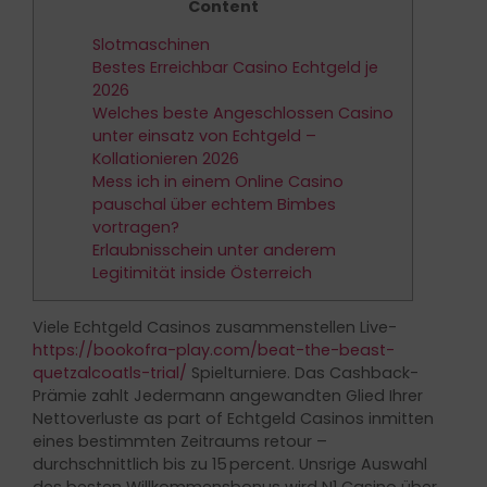
Content
Slotmaschinen
Bestes Erreichbar Casino Echtgeld je
2026
Welches beste Angeschlossen Casino
unter einsatz von Echtgeld –
Kollationieren 2026
Mess ich in einem Online Casino
pauschal über echtem Bimbes
vortragen?
Erlaubnisschein unter anderem
Legitimität inside Österreich
Viele Echtgeld Casinos zusammenstellen Live-
https://bookofra-play.com/beat-the-beast-
quetzalcoatls-trial/
Spielturniere. Das Cashback-
Prämie zahlt Jedermann angewandten Glied Ihrer
Nettoverluste as part of Echtgeld Casinos inmitten
eines bestimmten Zeitraums retour –
durchschnittlich bis zu 15 percent. Unsrige Auswahl