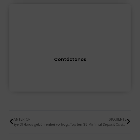
¿Alguna consulta?
Resolvemos todas tus dudas
Contáctanos
ANTERIOR
SIGUIENTE
Eye Of Horus gebührenfrei vortragen abzüglich Anmeldung: Slot von Hydrargyrum
Top ten $5 Minimal Deposit Casino Sites 2026