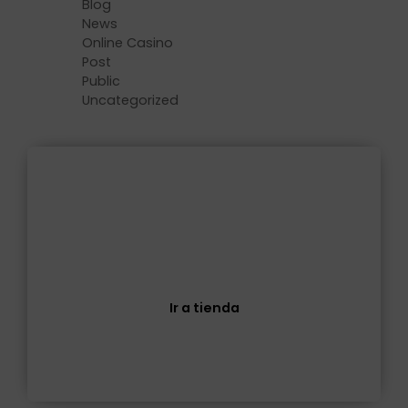
Blog
News
Online Casino
Post
Public
Uncategorized
Tienda
Descubre todos nuestros productos
Ir a tienda