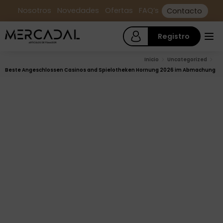
Nosotros
Novedades
Ofertas
FAQ’s
Contacto
Registro
Inicio
Uncategorized
Beste Angeschlossen Casinos and Spielotheken Hornung 2026 im Abmachung