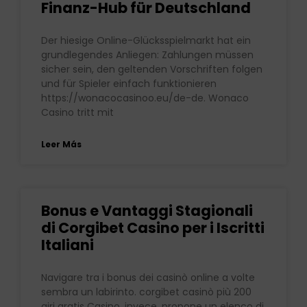
Finanz-Hub für Deutschland
Der hiesige Online-Glücksspielmarkt hat ein
grundlegendes Anliegen: Zahlungen müssen
sicher sein, den geltenden Vorschriften folgen
und für Spieler einfach funktionieren
https://wonacocasinoo.eu/de-de. Wonaco
Casino tritt mit
Leer Más
Bonus e Vantaggi Stagionali
di Corgibet Casino per i Iscritti
Italiani
Navigare tra i bonus dei casinò online a volte
sembra un labirinto. corgibet casinò più 200
giri gratis Casino, invece, propone un elenco di