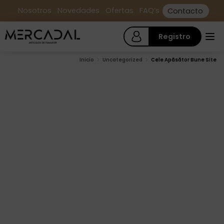
Nosotros
Novedades
Ofertas
FAQ’s
Contacto
Registro
Inicio
Uncategorized
Cele Apăsător Bune Site