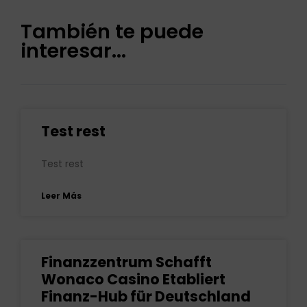
También te puede
interesar...
Test rest
Test rest
Leer Más
Finanzzentrum Schafft
Wonaco Casino Etabliert
Finanz-Hub für Deutschland