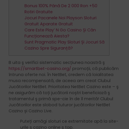
Bonus 100% Până De 2 000 Ron +50
Rotiri Gratuite
Jocuri Pacanele Noi Playson Sloturi
Gratuit Aparate Gratuit
Care Este Play’ N Go Casino Și Cân
Funcționează Aiesta?
Sunt Pragmatic Play Sloturi Și Jocuri Să
Cazino Spre Siguranță?
B uita ş verifici sistematic secțiunea noastră ş
https://smartbet-casino.org/
promoții, că publicăm
întruna oferte noi. În NetBet, credem că loialitatea
musa recompensată, de aceea am creat Clubul
Jucătorilor NetBet. Prioritatea NetBet Cazino este – ş
ne asigurăm că toți jucătorii noștri beneficiază ş
tratamentul ş primă spe-cie în de îl merită!
Clubul
Jucătorilor este slobod tuturor jucătorilor NetBet
Cazino și Cazino Live.
Puteți amăgi sloturi ce extremitate apă la site-
urile ş cazino online ş top.