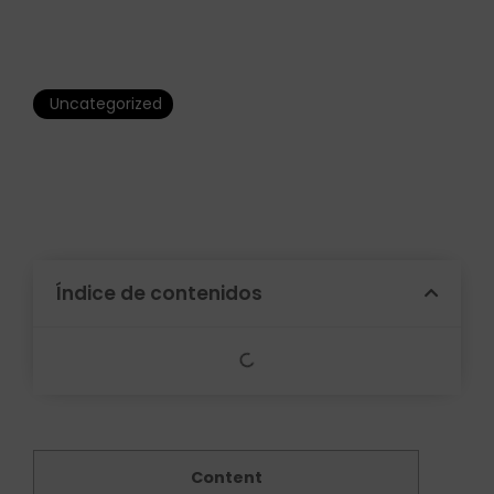
Uncategorized
Cele Apăsător Bune Site
Índice de contenidos
Content