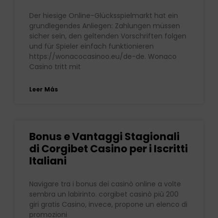
Der hiesige Online-Glücksspielmarkt hat ein
grundlegendes Anliegen: Zahlungen müssen
sicher sein, den geltenden Vorschriften folgen
und für Spieler einfach funktionieren
https://wonacocasinoo.eu/de-de. Wonaco
Casino tritt mit
Leer Más
Bonus e Vantaggi Stagionali
di Corgibet Casino per i Iscritti
Italiani
Navigare tra i bonus dei casinò online a volte
sembra un labirinto. corgibet casinò più 200
giri gratis Casino, invece, propone un elenco di
promozioni