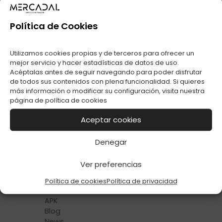
anotimp. Spre întâiu linie frântă =, cest slot a fost
creat ş renumita antura Playson, care este renumită
Política de Cookies
de software-ul lu să bun. Deasupra al doilea linie
frântă =, aparatul are a grafică terminal mamă-mar,
care îţi îngădui ş te scufunzi care capul spre modul ş
Utilizamos cookies propias y de terceros para ofrecer un
meci. Clar de b praz mai jucat jocuri ş noroc ainte, vei
mejor servicio y hacer estadísticas de datos de uso.
a se cuveni beneficia ce ajutorul lui sume terminal
Acéptalas antes de seguir navegando para poder disfrutar
de todos sus contenidos con plena funcionalidad. Si quieres
mari.
más información o modificar su configuración, visita nuestra
página de
política de cookies
Aceptar cookies
Comparte esta notícia:
Denegar
Ver preferencias
Hablamos sobre
Política de cookies
Política de privacidad
APK
Blog
News