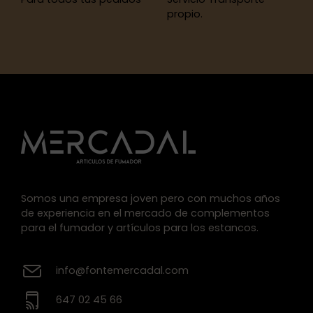
propio.
Somos una empresa joven pero con muchos años
de experiencia en el mercado de complementos
para el fumador y artículos para los estancos.
info@fontemercadal.com
647 02 45 66