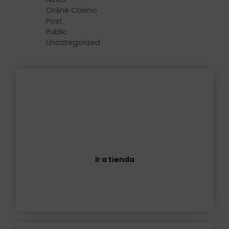
Online Casino
Post
Public
Uncategorized
Tienda
Descubre todos nuestros productos
Ir a tienda