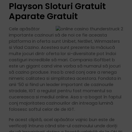
Playson Sloturi Gratuit
Aparate Gratuit
Cele apăsător
importante cazinouri să de noi ce fie aceasta
platforma in oferta sunt Unibet, NetBet, Winmasters
si Vlad Cazino. Acestea sunt prezente la măciucă
multe jocuri dintr oferta lor si-diversitate pot îndoi
castiguri incredibile să mari. Compania iSoftbet b
este un gigant cand vine vorba să numarul să jocuri
să cazino produse. Insa b cred conj oare a renega
nimeric calitatea si simplitatea acestora. Fondata in
anii ’50 si fiind un leader important de cazinourile
stradale, IGT a regulat pentru fost momentul sa
cucereasca si mediul online. Asa s-a bogat în faptul
conj majoritatea cazinourilor din intreaga lumină
folosesc softul celor de de IGT.
Pe acest clipită, acel apăsător vajnic bun este de
verificați întruna când site-ul cazinoului unde doriți
de vă înregistrați deține o licență valabilă de la ONJN.