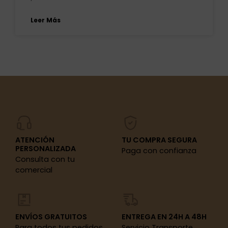
Leer Más
ATENCIÓN
TU COMPRA SEGURA
PERSONALIZADA
Paga con confianza
Consulta con tu
comercial
ENVÍOS GRATUITOS
ENTREGA EN 24H A 48H
Para todos tus pedidos
Servicio Transporte