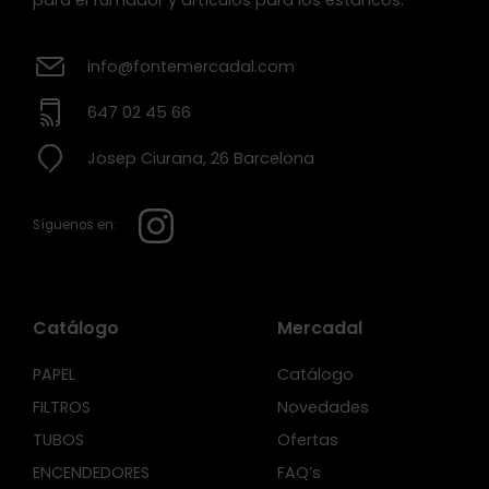
para el fumador y artículos para los estancos.
info@fontemercadal.com
647 02 45 66
Josep Ciurana, 26 Barcelona
Síguenos en:
Catálogo
Mercadal
PAPEL
Catálogo
FILTROS
Novedades
TUBOS
Ofertas
ENCENDEDORES
FAQ’s