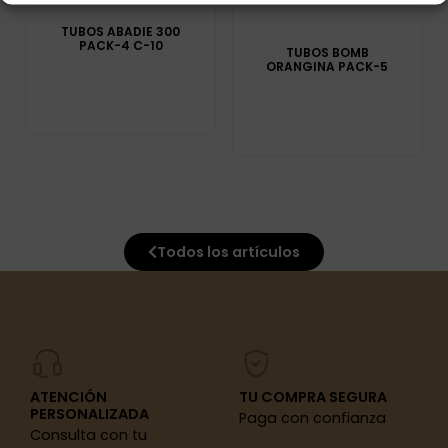
TUBOS ABADIE 300
PACK-4 C-10
TUBOS BOMB
ORANGINA PACK-5
Todos los artículos
ATENCIÓN
TU COMPRA SEGURA
PERSONALIZADA
Paga con confianza
Consulta con tu