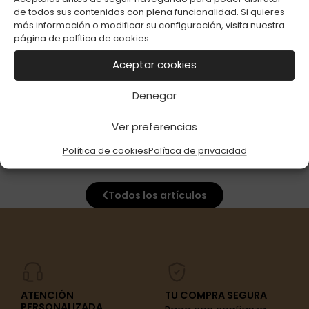
de todos sus contenidos con plena funcionalidad. Si quieres
más información o modificar su configuración, visita nuestra
página de
política de cookies
TUBOS ABADIE 300
TUBOS BOMB
Aceptar cookies
PACK-4 C-10
MENTHOL PACK-5
Denegar
Ver preferencias
Política de cookies
Política de privacidad
Todos los artículos
ATENCIÓN
TU COMPRA SEGURA
PERSONALIZADA