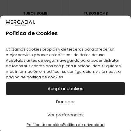
TUBOS BOMB
TUBOS BOMB
ORANGINA PACK-5
SPEARMINT PACK-5
Política de Cookies
Utilizamos cookies propias y de terceros para ofrecer un
mejor servicio y hacer estadísticas de datos de uso.
Acéptalas antes de seguir navegando para poder disfrutar
de todos sus contenidos con plena funcionalidad. Si quieres
más información o modificar su configuración, visita nuestra
página de
política de cookies
Aceptar cookies
TUBOS BOMB
MENTHOL PACK-5
Denegar
Ver preferencias
TUBOS BOMB RED
GOURMET PACK-5
Política de cookies
Política de privacidad