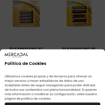
PILA PANASONIC R3
PILA PANASONIC R6
AAA C-12
AA C-12
Ver
Ver
Política de Cookies
Utilizamos cookies propias y de terceros para ofrecer un
mejor servicio y hacer estadísticas de datos de uso.
Acéptalas antes de seguir navegando para poder disfrutar
de todos sus contenidos con plena funcionalidad. Si quieres
más información o modificar su configuración, visita nuestra
página de
política de cookies