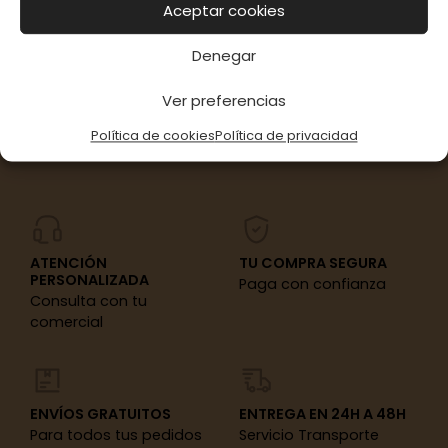
Aceptar cookies
PILAS
Denegar
Ver preferencias
Política de cookies
Política de privacidad
ATENCIÓN
TU COMPRA SEGURA
PERSONALIZADA
Paga con confianza
Consulta con tu
comercial
ENVÍOS GRATUITOS
ENTREGA EN 24H A 48H
Para todos tus pedidos
Servicio Transporte