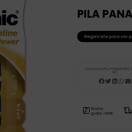
PILA PANA
Registrate para ver p
Comparte PILA PANASONIC R
en:
Envíos
gratis +50€