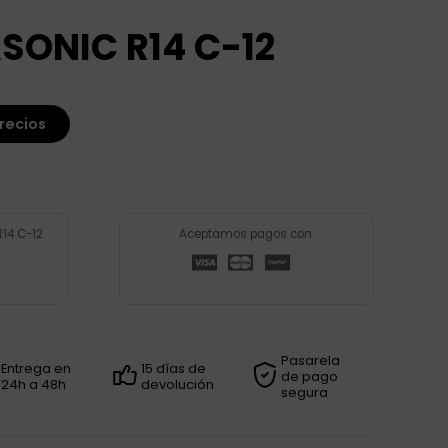
SONIC R14 C-12
recios
14 C-12
Aceptamos pagos con:
Pasarela
Entrega en
15 días de
de pago
24h a 48h
devolución
segura