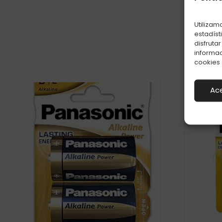
Utilizam
estadíst
disfruta
informac
cookies
Ac