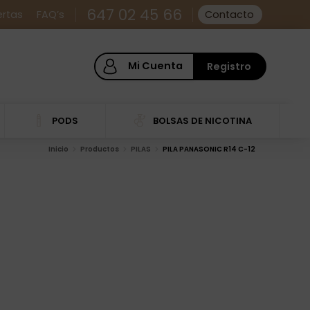
647 02 45 66
ertas
FAQ’s
Contacto
Mi Cuenta
Registro
PODS
BOLSAS DE NICOTINA
Inicio
Productos
PILAS
PILA PANASONIC R14 C-12