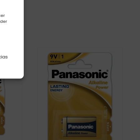
cer
oder
e
cias