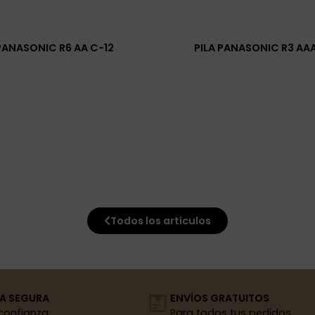
 PANASONIC R6 AA C-12
PILA PANASONIC R3 AAA
Todos los artículos
A SEGURA
ENVÍOS GRATUITOS
confianza
Para todos tus pedidos