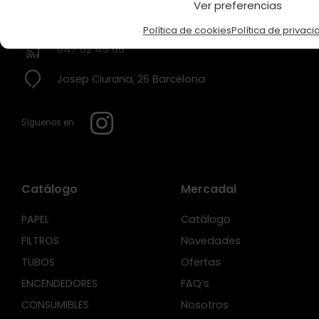
Ver preferencias
info@fontemercadal.com
Política de cookies
Política de privaci
647 02 45 66
Josep Ciurana, 26 Barcelona
Síguenos en:
Catálogo
Mercadal
PAPEL
Catálogo
FILTROS
Novedades
TUBOS
Ofertas
ENCENDEDORES
FAQ’s
CONSUMIBLES
Nosotros