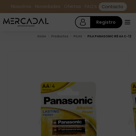
Nosotros
Novedades
Ofertas
FAQ’s
Contacto
Registro
Inicio
Productos
PILAS
PILA PANASONIC R6 AA C-12