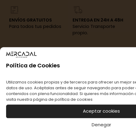
ENVÍOS GRATUITOS
ENTREGA EN 24H A 48H
Para todos tus pedidos
Servicio Transporte
propio.
Política de Cookies
Utilizamos cookies propias y de terceros para ofrecer un mejor se
datos de uso. Acéptalas antes de seguir navegando para poder d
contenidos con plena funcionalidad. Si quieres más información o
visita nuestra página de
política de cookies
Aceptar cookies
Somos una empresa joven pero con muchos años
de experiencia en el mercado de complementos
Denegar
para el fumador y artículos para los estancos.