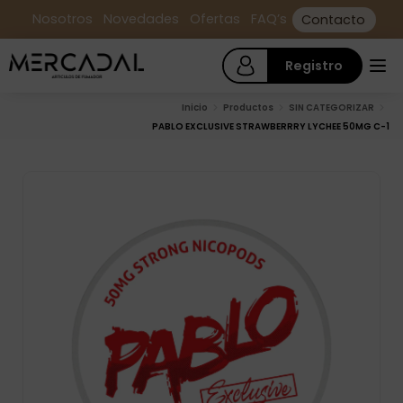
Nosotros
Novedades
Ofertas
FAQ’s
Contacto
Registro
Inicio
Productos
SIN CATEGORIZAR
PABLO EXCLUSIVE STRAWBERRRY LYCHEE 50MG C-1