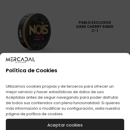
PABLO EXCLUSIVE
DARK CHERRY 50MG
C-1
Política de Cookies
BOLSA DE NICOTINA
Utilizamos cookies propias y de terceros para ofrecer un
NOIS EXTREME
mejor servicio y hacer estadísticas de datos de uso.
50MG
Acéptalas antes de seguir navegando para poder disfrutar
de todos sus contenidos con plena funcionalidad. Si quieres
más información o modificar su configuración, visita nuestra
página de
política de cookies
Aceptar cookies