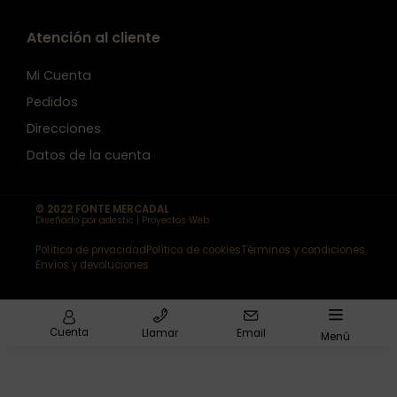
Atención al cliente
Mi Cuenta
Pedidos
Direcciones
Datos de la cuenta
© 2022 FONTE MERCADAL
Diseñado por adestic | Proyectos Web
Política de privacidad
Política de cookies
Términos y condiciones
Envíos y devoluciones
Cuenta
Llamar
Email
Menú