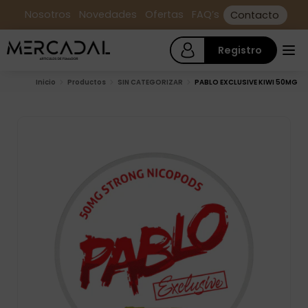
Nosotros
Novedades
Ofertas
FAQ’s
Contacto
Registro
Inicio
Productos
SIN CATEGORIZAR
PABLO EXCLUSIVE KIWI 50MG