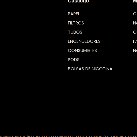
Catálogo
M
PAPEL
C
FILTROS
N
TUBOS
O
ENCENDEDORES
F
CONSUMIBLES
N
PODS
BOLSAS DE NICOTINA