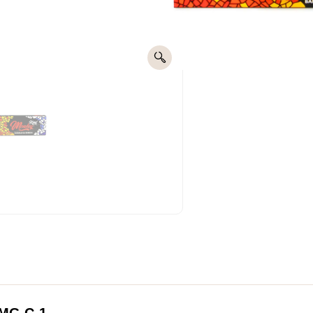
Envíos
gratis +50€
MG C-1