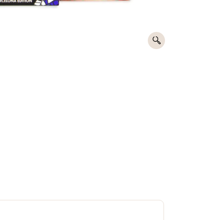
Pasarela
Entrega en
15 días de
de pago
24h a 48h
devolución
segura