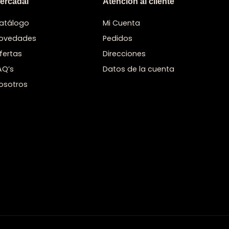
ercadal
Atención al cliente
atálogo
Mi Cuenta
ovedades
Pedidos
fertas
Direcciones
AQ’s
Datos de la cuenta
osotros