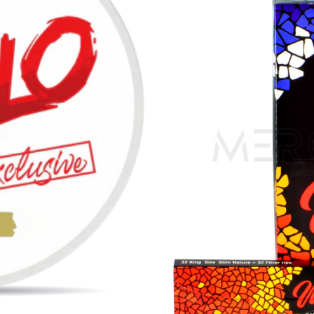
PABLO EX
C-1
Registrate para ver pre
Comparte PABLO EXCLUSIV
50MG C-1 en: