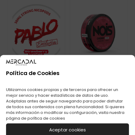
Política de Cookies
PABLO EXCLUSIVE
BOLSA DE NICOTINA
Utilizamos cookies propias y de terceros para ofrecer un
STRAWBERRRY
NOIS MINI EXTREME
mejor servicio y hacer estadísticas de datos de uso.
LYCHEE 50MG C-1
CHERRY 50MG
Acéptalas antes de seguir navegando para poder disfrutar
de todos sus contenidos con plena funcionalidad. Si quieres
más información o modificar su configuración, visita nuestra
página de
política de cookies
Aceptar cookies