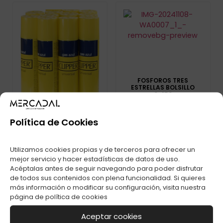
FOSFOROS TRES
ESTRELLAS BOLSILLO
C-150
Política de Cookies
Utilizamos cookies propias y de terceros para ofrecer un
GAS CLIPPER C-24
mejor servicio y hacer estadísticas de datos de uso.
Acéptalas antes de seguir navegando para poder disfrutar
de todos sus contenidos con plena funcionalidad. Si quieres
más información o modificar su configuración, visita nuestra
página de
política de cookies
Aceptar cookies