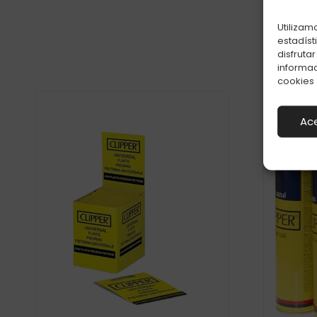
Utilizam
estadíst
disfruta
informac
cookies
Ac