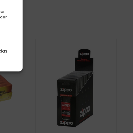
cer
oder
e
cias