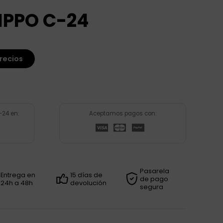
IPPO C-24
recios
-24 en:
Aceptamos pagos con:
Pasarela
Entrega en
15 días de
de pago
24h a 48h
devolución
segura