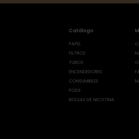
Catálogo
M
PAPEL
C
FILTROS
N
TUBOS
O
ENCENDEDORES
F
CONSUMIBLES
N
PODS
BOLSAS DE NICOTINA