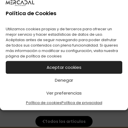
FILTROS TUTTI
Política de Cookies
FRUTTI ARTIC
MENTHOL C-20
Utilizamos cookies propias y de terceros para ofrecer un
mejor servicio y hacer estadísticas de datos de uso.
Acéptalas antes de seguir navegando para poder disfrutar
de todos sus contenidos con plena funcionalidad. Si quieres
más información o modificar su configuración, visita nuestra
página de
política de cookies
FILTROS GULIWER
Aceptar cookies
TIPS C-50
Denegar
Ver preferencias
Política de cookies
Política de privacidad
Todos los artículos