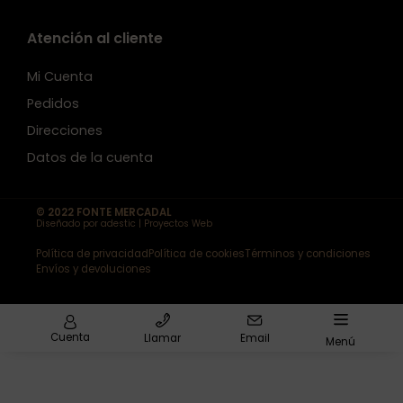
Atención al cliente
Mi Cuenta
Pedidos
Direcciones
Datos de la cuenta
© 2022 FONTE MERCADAL
Diseñado por adestic | Proyectos Web
Política de privacidad
Política de cookies
Términos y condiciones
Envíos y devoluciones
Cuenta
Llamar
Email
Menú