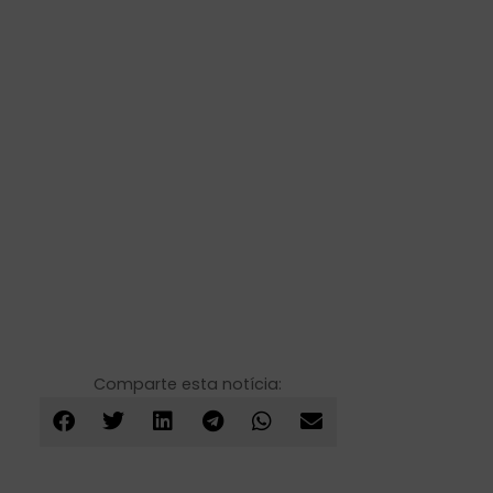
Comparte esta notícia: