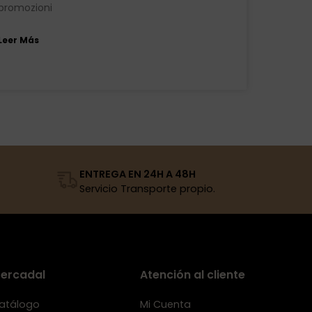
promozioni
Leer Más
ENTREGA EN 24H A 48H
Servicio Transporte propio.
ercadal
Atención al cliente
atálogo
Mi Cuenta