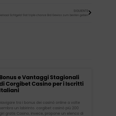
SIGUIENTE
pielsaal Echtgeld Slot triple chance Brd Gewiss zum besten geben
Bonus e Vantaggi Stagionali
di Corgibet Casino per i Iscritti
Italiani
Navigare tra i bonus dei casinò online a volte
sembra un labirinto. corgibet casinò più 200
giri gratis Casino, invece, propone un elenco di