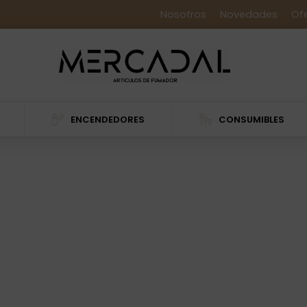
Nosotros
Novedades
Of
ENCENDEDORES
CONSUMIBLES