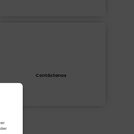
¿Alguna consulta?
Resolvemos todas tus dudas
Contáctanos
cer
oder