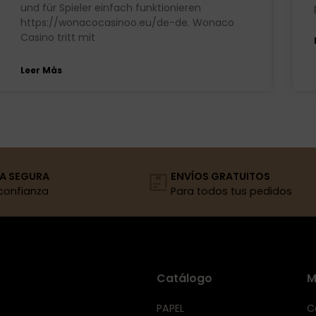
und für Spieler einfach funktionieren
https://wonacocasinoo.eu/de-de. Wonaco
Casino tritt mit
Leer Más
A SEGURA
ENVÍOS GRATUITOS
confianza
Para todos tus pedidos
Catálogo
M
PAPEL
C