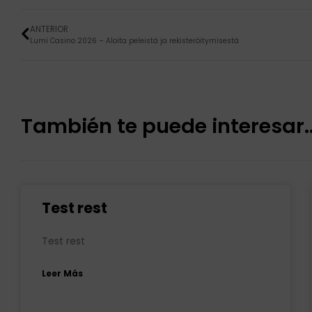
ANTERIOR
Lumi Casino 2026 – Aloita peleistä ja rekisteröitymisestä
También te puede interesar..
Test rest
Test rest
Leer Más