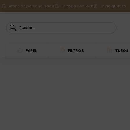
Atención personalizada
Entrega 24h-48h
Envío gratuito
PAPEL
FILTROS
TUBOS