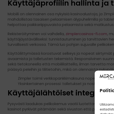
Käyttäjäprofiilin hallinta j
Mobiili on olennainen osa nykyisiä kasinoalustoja, ja Zimp
mahdollistaa tasaisen pelaamisen älypuhelimilla ja tablet
helpottaa paikkariippuvaista pelaamista sekä matkustus
Rekisteröityminen voi vaihdella,
zimplercasinos-fi.com
, m
käyttäjäystävälliseksi: tunnistautuminen ja tarvittavien 
turvallisesti verkossa. Tämä luo pohjan sujuvalle pelikokemuk
Käyttöliittymässä korostuvat selkeys ja nopeat siirtymät p
avaamista ja talletusten tekemistä. Responsiivinen suunn
sekä tietokoneella että mobiililaitteilla, ilman tarvetta m
pääsyä peleihin ja tilitietoihin, mikä on olennaista nykypäiv
Zimpler toimii verkkopankkimaksuna nopeasti ja turva
Yksinkertainen prosessi: talletukset ja nostot
Políti
Käyttäjälähtöiset integraati
Pysyvästi laadukas pelikokemus vaatii luotettavaa tausta
Utilizam
kasinot pyrkivät pitämään sekä sivuston että pelien saat
estadíst