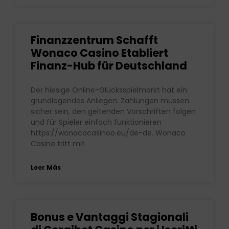
Finanzzentrum Schafft
Wonaco Casino Etabliert
Finanz-Hub für Deutschland
Der hiesige Online-Glücksspielmarkt hat ein
grundlegendes Anliegen: Zahlungen müssen
sicher sein, den geltenden Vorschriften folgen
und für Spieler einfach funktionieren
https://wonacocasinoo.eu/de-de. Wonaco
Casino tritt mit
Leer Más
Bonus e Vantaggi Stagionali