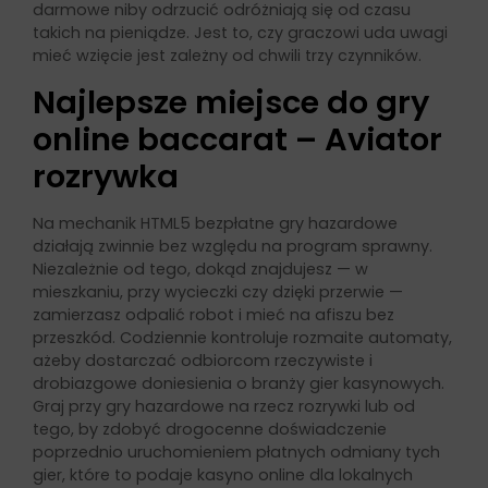
darmowe niby odrzucić odróżniają się od czasu
takich na pieniądze.
Jest to, czy graczowi uda uwagi
mieć wzięcie jest zależny od chwili trzy czynników.
Najlepsze miejsce do gry
online baccarat – Aviator
rozrywka
Na mechanik HTML5 bezpłatne gry hazardowe
działają zwinnie bez względu na program sprawny.
Niezależnie od tego, dokąd znajdujesz — w
mieszkaniu, przy wycieczki czy dzięki przerwie —
zamierzasz odpalić robot i mieć na afiszu bez
przeszkód. Codziennie kontroluje rozmaite automaty,
ażeby dostarczać odbiorcom rzeczywiste i
drobiazgowe doniesienia o branży gier kasynowych.
Graj przy gry hazardowe na rzecz rozrywki lub od
tego, by zdobyć drogocenne doświadczenie
poprzednio uruchomieniem płatnych odmiany tych
gier, które to podaje kasyno online dla lokalnych