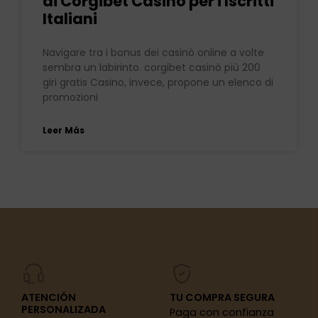
di Corgibet Casino per i Iscritti
Italiani
Navigare tra i bonus dei casinò online a volte
sembra un labirinto. corgibet casinò più 200
giri gratis Casino, invece, propone un elenco di
promozioni
Leer Más
ATENCIÓN
TU COMPRA SEGURA
PERSONALIZADA
Paga con confianza