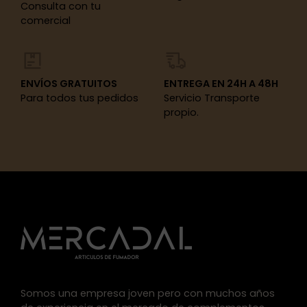
Consulta con tu
comercial
ENVÍOS GRATUITOS
ENTREGA EN 24H A 48H
Para todos tus pedidos
Servicio Transporte
propio.
Somos una empresa joven pero con muchos años