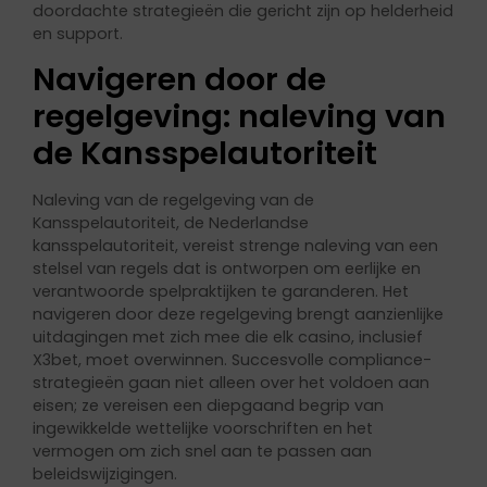
doordachte strategieën die gericht zijn op helderheid
en support.
Navigeren door de
regelgeving: naleving van
de Kansspelautoriteit
Naleving van de regelgeving van de
Kansspelautoriteit, de Nederlandse
kansspelautoriteit, vereist strenge naleving van een
stelsel van regels dat is ontworpen om eerlijke en
verantwoorde spelpraktijken te garanderen. Het
navigeren door deze regelgeving brengt aanzienlijke
uitdagingen met zich mee die elk casino, inclusief
X3bet, moet overwinnen. Succesvolle compliance-
strategieën gaan niet alleen over het voldoen aan
eisen; ze vereisen een diepgaand begrip van
ingewikkelde wettelijke voorschriften en het
vermogen om zich snel aan te passen aan
beleidswijzigingen.