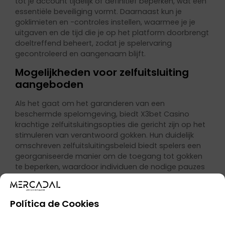
tot je account tijdelijk of definitief beperken, wat een
essentiële beveiliging vormt. Daarnaast kun je
goklimieten en -controles instellen, waarmee je je
uitgaven en de tijd die je op het platform doorbrengt
doeltreffend beheert, zodat je spelervaring
gecontroleerd en aangenaam blijft.
Mogelijkheden voor zelfuitsluiting
aangeboden
Als het gaat om het garanderen van een
beschermde spelomgeving, biedt X3bet Casino
krachtige zelfuitsluitingsopties die gericht zijn op het
stimuleren van verantwoord gokken. Hun duidelijk
omschreven zelfuitsluitingsbeleid biedt spelers een
georganiseerde manier om de toegang tot gokken
te beperken, waardoor individuen de nodige pauzes
kunnen nemen. Ik waardeer hun aandacht op
spelersondersteuning in dit proces, omdat dit een
commitment toont aan het welzijn van hun
Política de Cookies
gebruikers.