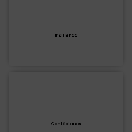
Tienda
Descubre todos nuestros productos
Ir a tienda
¿Alguna consulta?
Resolvemos todas tus dudas
Contáctanos