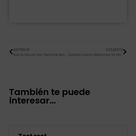
ANTERIOR
SIGUIENTE
How to Secure Your Welcome Bonus and Other Promotions at Mafia Casino for Canada
Casoola Casino Welcomes UK Players to Join Play and Revel in Wins
También te puede
interesar...