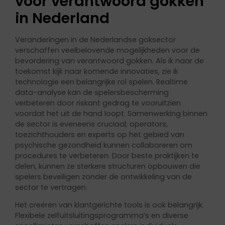
voor verantwoord gokken
in Nederland
Veranderingen in de Nederlandse goksector
verschaffen veelbelovende mogelijkheden voor de
bevordering van verantwoord gokken. Als ik naar de
toekomst kijk naar komende innovaties, zie ik
technologie een belangrijke rol spelen. Realtime
data-analyse kan de spelersbescherming
verbeteren door riskant gedrag te vooruitzien
voordat het uit de hand loopt. Samenwerking binnen
de sector is eveneens cruciaal; operators,
toezichthouders en experts op het gebied van
psychische gezondheid kunnen collaboreren om
procedures te verbeteren. Door beste praktijken te
delen, kunnen ze sterkere structuren opbouwen die
spelers beveiligen zonder de ontwikkeling van de
sector te vertragen.
Het creëren van klantgerichte tools is ook belangrijk.
Flexibele zelfuitsluitingsprogramma’s en diverse