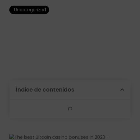
Uncategorized
X3bet Casino:
Verantwoord gokken en
naleving van regelgeving
in Nederland
Índice de contenidos