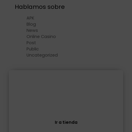
Hablamos sobre
APK
Blog
News
Online Casino
Post
Public
Uncategorized
Tienda
Descubre todos nuestros productos
Ir a tienda