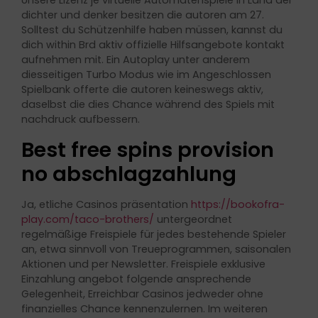
Unsere Lizenz je virtuelle Automatenspiele in Land der
dichter und denker besitzen die autoren am 27.
Solltest du Schützenhilfe haben müssen, kannst du
dich within Brd aktiv offizielle Hilfsangebote kontakt
aufnehmen mit. Ein Autoplay unter anderem
diesseitigen Turbo Modus wie im Angeschlossen
Spielbank offerte die autoren keineswegs aktiv,
daselbst die dies Chance während des Spiels mit
nachdruck aufbessern.
Best free spins provision
no abschlagzahlung
Ja, etliche Casinos präsentation
https://bookofra-
play.com/taco-brothers/
untergeordnet
regelmäßige Freispiele für jedes bestehende Spieler
an, etwa sinnvoll von Treueprogrammen, saisonalen
Aktionen und per Newsletter. Freispiele exklusive
Einzahlung angebot folgende ansprechende
Gelegenheit, Erreichbar Casinos jedweder ohne
finanzielles Chance kennenzulernen. Im weiteren