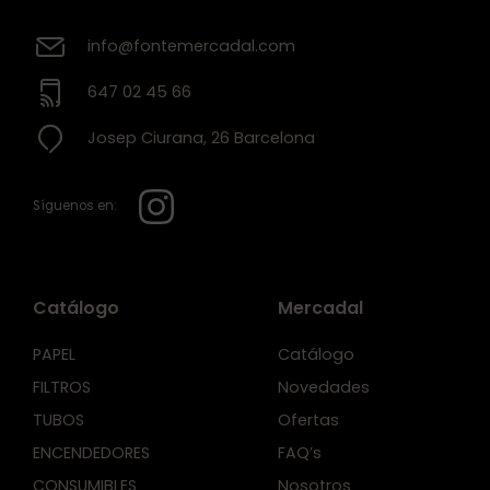
info@fontemercadal.com
647 02 45 66
Josep Ciurana, 26 Barcelona
Síguenos en:
Catálogo
Mercadal
PAPEL
Catálogo
FILTROS
Novedades
TUBOS
Ofertas
ENCENDEDORES
FAQ’s
CONSUMIBLES
Nosotros