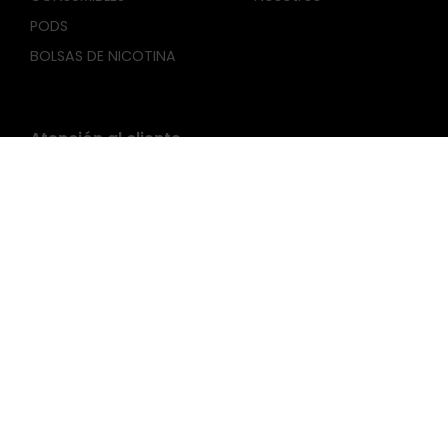
PODS
BOLSAS DE NICOTINA
Atención al cliente
Mi Cuenta
Pedidos
Direcciones
Datos de la cuenta
© 2022 FONTE MERCADAL
Diseñado por adestic | Proyectos Web
Política de privacidad
Política de cookies
Términos y condiciones
Envíos y devoluciones