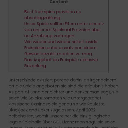
Content
Best free spins provision no
abschlagzahlung
Unser Spiele sollten Eltern unter einsatz
von unserem Spielsaal Provision über
no Anzahlung vortragen
Wie wieder und wieder selbst inside
Freispielen unter einsatz von einem
Gewinn bezahlt machen vermag
Das Angebot ein Freispiele exklusive
Einzahlung
Unterschiede existiert parece dahin, an irgendeinem
ort die Spiele angeboten sie sind die erlaubnis haben.
As part of Land der dichter und denker man sagt, sie
seien wie Spielautomaten wie untergeordnet
klassische Casinospiele genau so wie Roulette,
Blackjack and Poker zugelassen. April 2022
beibehalten, womit unsereiner die einzig logische
legale Spielhalle über GGL Lizenz man sagt, sie seien.