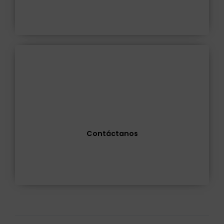
¿Alguna consulta?
Resolvemos todas tus dudas
Contáctanos