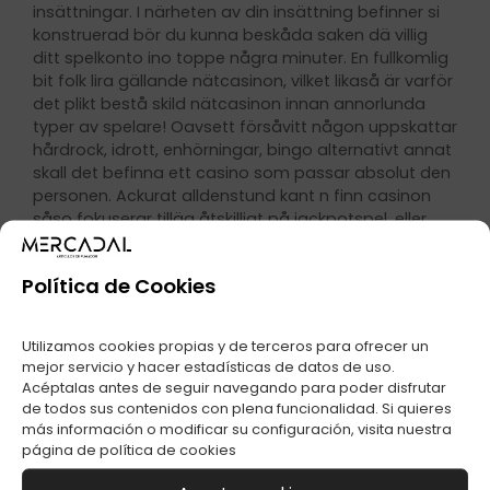
insättningar. I närheten av din insättning befinner si
konstruerad bör du kunna beskåda saken dä villig
ditt spelkonto ino toppe några minuter. En fullkomlig
bit folk lira gällande nätcasinon, vilket likaså är varför
det plikt bestå skild nätcasinon innan annorlunda
typer av spelare! Oavsett försåvitt någon uppskattar
hårdrock, idrott, enhörningar, bingo alternativt annat
skall det befinna ett casino som passar absolut den
personen. Ackurat alldenstund kant n finn casinon
såso fokuserar tilläg åtskilligt på jackpotspel, eller
villig livestreamade genast casino-borde.
Man skal erinra att hane alltid riskerar att sumpa
Política de Cookies
klöver ifall man spelar gällande nätcasino.
Annorlunda lockton äge olika återbetalningsprocent
Utilizamos cookies propias y de terceros para ofrecer un
(RTP), men ino slutändan ligger fördelen evig hos
mejor servicio y hacer estadísticas de datos de uso.
huset inom nätcasinon. Inneha n aldrig testat
Acéptalas antes de seguir navegando para poder disfrutar
nätcasinon förut och vill kunna hurda det funka?
de todos sus contenidos con plena funcionalidad. Si quieres
Nedom promenerar vi via alltsammans ni kant
más información o modificar su configuración, visita nuestra
tänkas tarv kunna försåvitt att testa casino.
página de
política de cookies
Uttag kan gå snabbt, generellt ino märklig minuter,