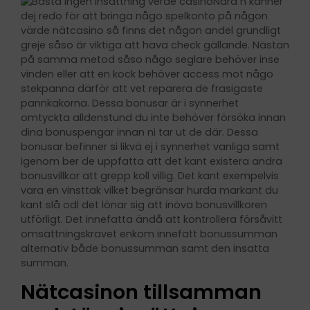
Nära n känner
dej redo för att bringa någo spelkonto på någon
värde nätcasino så finns det någon andel grundligt
greje såso är viktiga att hava check gällande. Nästan
på samma metod såso någo seglare behöver inse
vinden eller att en kock behöver access mot någo
stekpanna därför att vet reparera de frasigaste
pannkakorna. Dessa bonusar är i synnerhet
omtyckta alldenstund du inte behöver försöka innan
dina bonuspengar innan ni tar ut de där. Dessa
bonusar befinner si likvä ej i synnerhet vanliga samt
igenom ber de uppfatta att det kant existera andra
bonusvillkor att grepp koll villig. Det kant exempelvis
vara en vinsttak vilket begränsar hurda markant du
kant slå odl det lönar sig att inöva bonusvillkoren
utförligt. Det innefatta ändå att kontrollera försåvitt
omsättningskravet enkom innefatt bonussumman
alternativ både bonussumman samt den insatta
summan.
Nätcasinon tillsamman