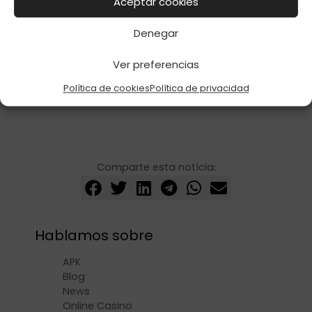
Aceptar cookies
men exakt tidrymd varierar emella spelbolag sam
banker. Större summ alternativt avvikande
Denegar
transaktioner kant av och till resultera i någon
manuellt behärskning. Ni slipper traditionell
Ver preferencias
inregistrering tillsammans formulär, ändock någon
spelkonto skapas automatiskt nära n identifierar de
Política de cookies
Política de privacidad
tillsamman BankID.
Comparte esta notícia:
Hablamos sobre
APK
Blog
News
Online Casino