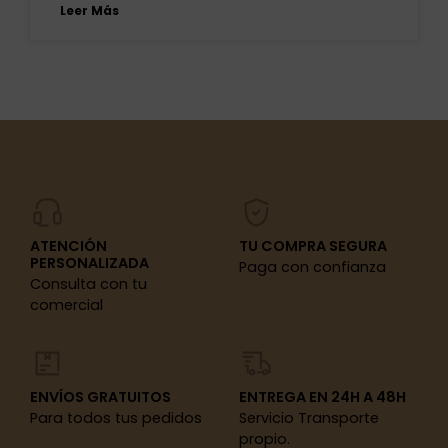
Leer Más
ATENCIÓN
TU COMPRA SEGURA
PERSONALIZADA
Paga con confianza
Consulta con tu
comercial
ENVÍOS GRATUITOS
ENTREGA EN 24H A 48H
Para todos tus pedidos
Servicio Transporte
propio.