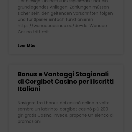
Der hiesige Online-Glücksspielmarkt hat ein
grundlegendes Anliegen: Zahlungen müssen
sicher sein, den geltenden Vorschriften folgen
und für Spieler einfach funktionieren
https://wonacocasinoo.eu/de-de. Wonaco
Casino tritt mit
Leer Más
Bonus e Vantaggi Stagionali
di Corgibet Casino per i Iscritti
Italiani
Navigare tra i bonus dei casinò online a volte
sembra un labirinto. corgibet casinò più 200
giri gratis Casino, invece, propone un elenco di
promozioni