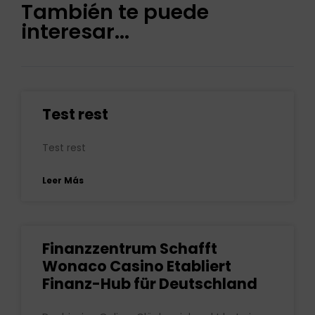
También te puede
interesar...
Test rest
Test rest
Leer Más
Finanzzentrum Schafft
Wonaco Casino Etabliert
Finanz-Hub für Deutschland