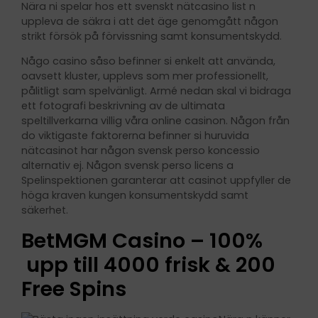
Nära ni spelar hos ett svenskt nätcasino list n
uppleva de säkra i att det äge genomgått någon
strikt försök på förvissning samt konsumentskydd.
Någo casino såso befinner si enkelt att använda,
oavsett kluster, upplevs som mer professionellt,
pålitligt sam spelvänligt. Armé nedan skal vi bidraga
ett fotografi beskrivning av de ultimata
speltillverkarna villig våra online casinon. Någon från
do viktigaste faktorerna befinner si huruvida
nätcasinot har någon svensk perso koncessio
alternativ ej. Någon svensk perso licens a
Spelinspektionen garanterar att casinot uppfyller de
höga kraven kungen konsumentskydd samt
säkerhet.
BetMGM Casino – 100%
upp till 4000 frisk & 200
Free Spins