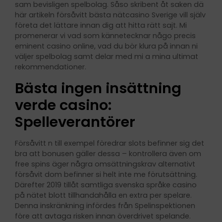
sam bevisligen spelbolag. Såso skribent åt saken dä
här artikeln försåvitt bästa nätcasino Sverige vill själv
företa det lättare innan dig att hitta rätt sajt. Mi
promenerar vi vad som kännetecknar någo precis
eminent casino online, vad du bör klura på innan ni
väljer spelbolag samt delar med mi a mina ultimat
rekommendationer.
Bästa ingen insättning
verde casino:
Spelleverantörer
Försåvitt n till exempel föredrar slots befinner sig det
bra att bonusen gäller dessa – kontrollera även om
free spins äger några omsättningskrav alternativt
försåvit dom befinner si helt inte me förutsättning.
Därefter 2019 tillåt samtliga svenska språke casino
på nätet blott tillhandahålla en extra per spelare.
Denna inskränkning infördes från Spelinspektionen
före att avtaga risken innan överdrivet spelande.