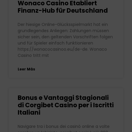
Wonaco Casino Etabliert
Finanz-Hub für Deutschland
Der hiesige Online-Glücksspielmarkt hat ein
grundlegendes Anliegen: Zahlungen müssen
sicher sein, den geltenden Vorschriften folgen
und für Spieler einfach funktionieren
https://wonacocasinoo.eu/de-de. Wonaco
Casino tritt mit
Leer Más
Bonus e Vantaggi Stagionali
di Corgibet Casino per i Iscritti
Italiani
Navigare tra i bonus dei casinò online a volte