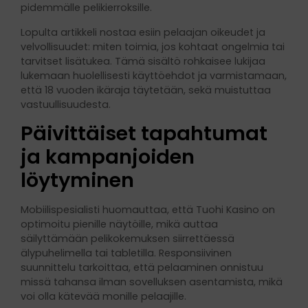
pidemmälle pelikierroksille.
Lopulta artikkeli nostaa esiin pelaajan oikeudet ja
velvollisuudet: miten toimia, jos kohtaat ongelmia tai
tarvitset lisätukea. Tämä sisältö rohkaisee lukijaa
lukemaan huolellisesti käyttöehdot ja varmistamaan,
että 18 vuoden ikäraja täytetään, sekä muistuttaa
vastuullisuudesta.
Päivittäiset tapahtumat
ja kampanjoiden
löytyminen
Mobiilispesialisti huomauttaa, että Tuohi Kasino on
optimoitu pienille näytöille, mikä auttaa
säilyttämään pelikokemuksen siirrettäessä
älypuhelimella tai tabletilla. Responsiivinen
suunnittelu tarkoittaa, että pelaaminen onnistuu
missä tahansa ilman sovelluksen asentamista, mikä
voi olla kätevää monille pelaajille.