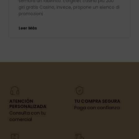
sembra un labirinto. corgibet casinò più 200
giri gratis Casino, invece, propone un elenco di
promozioni
Leer Más
ATENCIÓN
TU COMPRA SEGURA
PERSONALIZADA
Paga con confianza
Consulta con tu
comercial