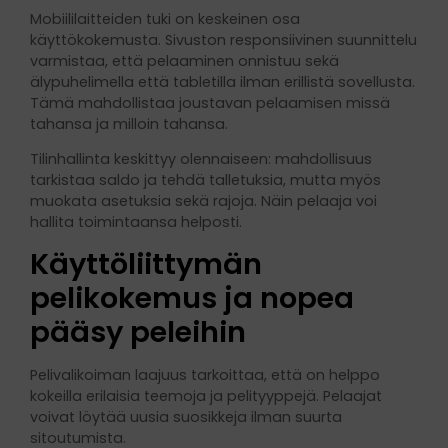
Mobiililaitteiden tuki on keskeinen osa
käyttökokemusta. Sivuston responsiivinen suunnittelu
varmistaa, että pelaaminen onnistuu sekä
älypuhelimella että tabletilla ilman erillistä sovellusta.
Tämä mahdollistaa joustavan pelaamisen missä
tahansa ja milloin tahansa.
Tilinhallinta keskittyy olennaiseen: mahdollisuus
tarkistaa saldo ja tehdä talletuksia, mutta myös
muokata asetuksia sekä rajoja. Näin pelaaja voi
hallita toimintaansa helposti.
Käyttöliittymän
pelikokemus ja nopea
pääsy peleihin
Pelivalikoiman laajuus tarkoittaa, että on helppo
kokeilla erilaisia teemoja ja pelityyppejä. Pelaajat
voivat löytää uusia suosikkeja ilman suurta
sitoutumista.