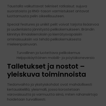
Taustalla vaikuttavat tekniset ratkaisut: sujuva
suoratoisto ja RNG-tason varmistukset antavat
luottamusta pelin oikeellisuuteen.
Special features ja uniikit pelit voivat tarjota lisäarvoa
ja uudenlaista jännitystä pelikokemukseen. Brändin
kiinnitys ilmaiskierroksiin ja kierrätysvapaisiin
ominaisuuksiin voi tehdä pelikokemuksesta
mieleenpainuvan.
Turvallinen ja luotettava pelikokemus
Helppokäyttöinen mobiili- ja pöytäkoneversio
Talletukset ja nostot –
yleiskuva toiminnoista
Tiedonvaihto ja yksityiskohdat ovat mahdollisesti
kertauskielillä; yleismalli, jossa korostetaan
varovaisuutta ja varmuutta siinä, miten rahansiirtoja
hoidetaan turvallisesti.