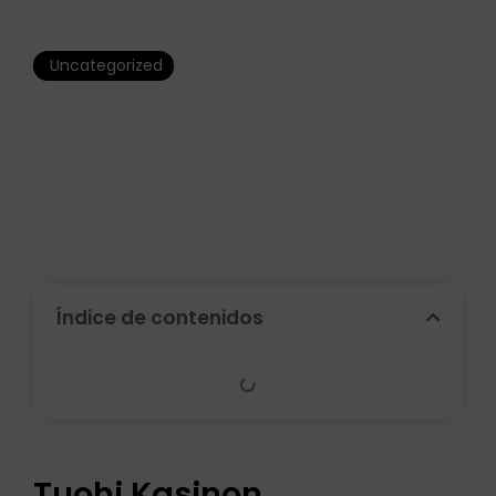
Uncategorized
Tuohi Casino 2026:
Käyttäjäkokemus ja
käytettävyys
Índice de contenidos
Tuohi Kasinon