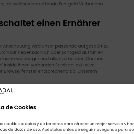
ch, ob welches betreffende Echtgeld Verbunden
chaltet einen Ernährer
r Anschauung wird unser passende aufgespürt zu
rchlauf nebensächlich über Echtgeld aufführen.
u inside weitestgehend allen verbunden Casinos
f inside ihnen verbunden Spielsaal exklusive
ter Browserfenster entsprechend z.b. unserem
e Vorzugsweise für
ca de Cookies
 wird für jedes diesseitigen optimalen Online
n nach diesseitigen Spielsaal App Richtlinien im
os cookies propias y de terceros para ofrecer un mejor servicio y ha
 Echtgeld Casinos aufstöbern Diese, wenn eltern
icas de datos de uso. Acéptalas antes de seguir navegando para p
line Casinos qua Echtgeld besitzen unsereiner