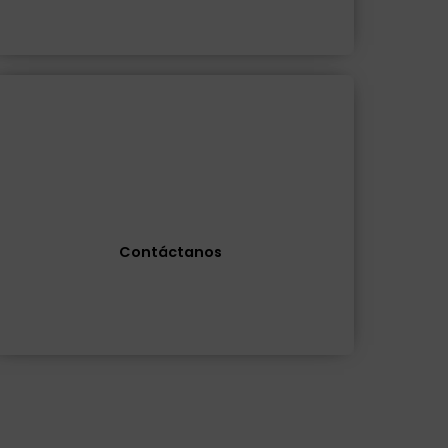
¿Alguna consulta?
Resolvemos todas tus dudas
Contáctanos