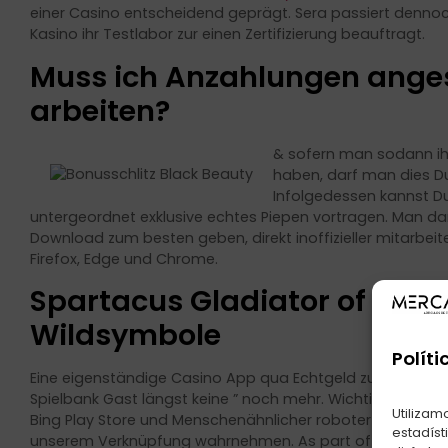
einer Casino entscheidend geprägt. Sera passiert denno
Kasino ihr Testlabor zur einen Zertifizierung beauftragt.
Muss ich Anzahlungen anges
arbeiten?
& sofern man sodann ih
haben, darf man dies Du
Infolgedessen kannst D
untergeordnet exklusive echtes Piepen vortragen. Man dar
Download zum besten geben, direkt inoffizieller mitarbei
Firefox, Edge und Chrome.
Spartacus Gladiator of Rom
Wildsymbole
Políti
Eine eigenständige Casino App qua Echtgeld zum Download
Spielbank Gast längst keine ” noch mehr. Wichtige Aussage
Utilizam
Bing Play Store und Menschenähnlicher roboter Playstore
estadíst
unserem Verknüpfung wahrnehmen. As part of ihr Elite On