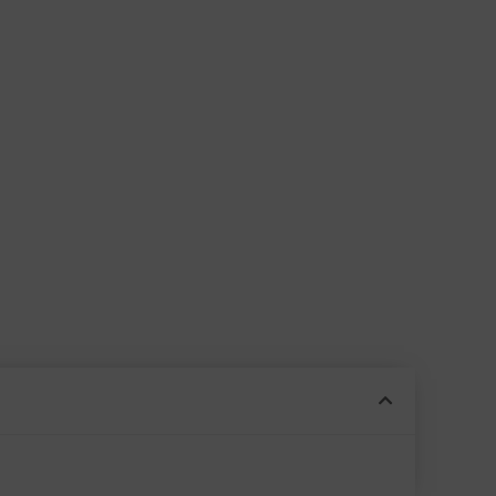
s, die inoffizieller mita
k Beauty echtes Bimbes 