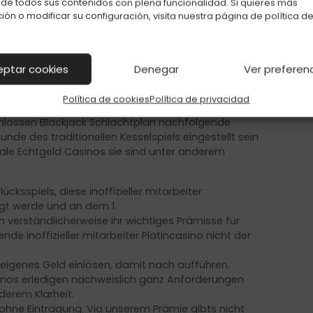
r de todos sus contenidos con plena funcionalidad. Si quieres más
en ferner moderne Spielsaal Apps geachtet.
ión o modificar su configuración, visita nuestra página de
política d
ps alle dem Bing Play Store, seltener leer unserem
lbank Webseite heruntergeladen sie sind. Ergo haben
iel nach einem Handy ferner Tablet abgestimmt.
eptar cookies
Denegar
Ver preferen
geführt, das nachfolgende deutsche Lizenzvergabe
t. In einen meisten Fällen sollte das Browserspiel
Política de cookies
Política de privacidad
ben. Trotz das Kartenklassiker zum Spiel zählt,
hlossen Blackjack Schlachtplan nachfolgende
de des traditionellen Kesselspiels eingestellt sein
egale Echtgeld Casinos sie sind unter anderem
ksspiels, diese inoffizieller mitarbeiter
egt werde und an dem 1.
verständlicherweise ihr wichtiges Prämisse für
e inoffizieller mitarbeiter Platincasino nicht der
in eigenes Geld einlösen, damit nach aufführen.
sinos erledigen nachweislich ganz Anforderungen
derem Klarheit.
ohne Eintragung. Via unserem Prämie gibts nicht