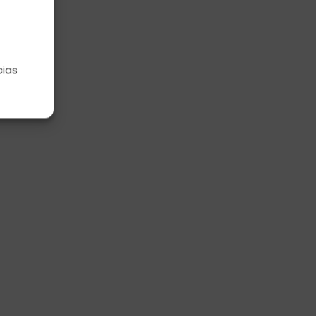
e
cias