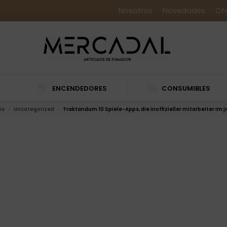
Nosotros
Novedades
Of
ENCENDEDORES
CONSUMIBLES
cio
Uncategorized
Traktandum 10 Spiele-Apps, die inoffizieller mitarbeiter I