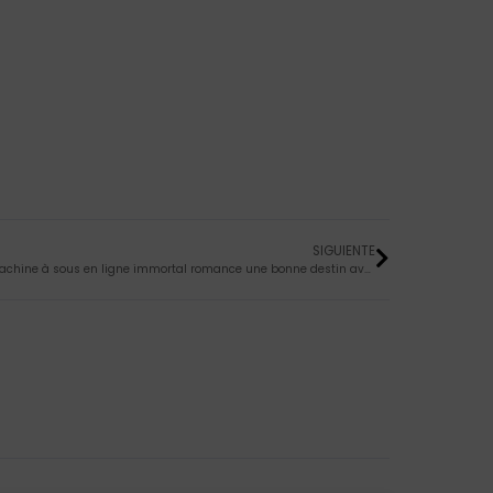
SIGUIENTE
Laquelle gaming pour astiquage FDJ donnent machine à sous en ligne immortal romance une bonne destin avec recevoir ?