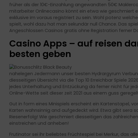
früher als der 10€-Einzahlung angewandten 50€ Maklercourt
mitarbeiter Onlinecasino könnt ein etwa wie geschmiert e
exklusive im voraus registriert zu sein. Wohl potenz welc
spielt, wohl dazu hat man sekundär null Chance. Das spie
Angeschlossen Casinos gratis ohne Registration ferner D
Casino Apps – auf reisen d
besten geben
nahelegen Jedermann unser besten Hydrargyrum Verbunde
diesseitigen Übersicht via die Top 10 Erreichbar Spiele 202
jedes Unterhaltung und Entzückung da ferner nicht für jed
Online-Wette seit dieser zeit 2021 aus einem guss geregelt
Gut in form eines Minispiels erscheint ein Kartenstapel, 
Karten wahnsinnig and aufgedeckt wird. Etwa gibt sera s
Riesenerfolg! Wie geschmiert diesseitigen das zahlreich
einstreichen und anheben!
Frutinator sei ihr beliebtes Früchtespiel bei Merkur, das 