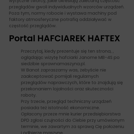
wytyczne twórcy, jakie określają zalecaną częstość
przeglądów gwoli indywidualnych wzorców urządzeń.
Poza tym, normy robocie i wystawa machiny pod
faktory atmosferyczne potrafią oddziaływać w
częstość przeglądów.
Portal HAFCIAREK HAFTEX
Przeczytaj, kiedy prezentuje się ten strona, ,
oglądając wizytę hafciarki Janome MB-4S po
siedzibie sprawnamaszyna.pl.
W Banat zapraszamy was, żebyście nie
zaakceptować pomijali regularnych
przeglądów naprawczych, które to znajdują się
przekonaniem lojalności oraz skuteczności
roboty.
Przy trzecie, przegląd techniczny urządzeń
posiada też istotność ekonomiczne.
Opłacony przeze mnie kurier przedsiębiorstwa
DPD zgłosi czujności do Ciebie przy umówionym
terminie, we zawartym za sprawą Cię położeniu
i odbierze maszynę.