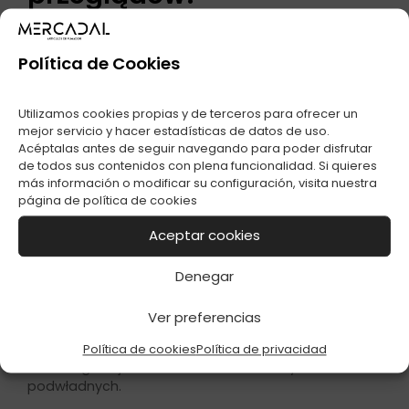
Política de Cookies
Utilizamos cookies propias y de terceros para ofrecer un
mejor servicio y hacer estadísticas de datos de uso.
Acéptalas antes de seguir navegando para poder disfrutar
de todos sus contenidos con plena funcionalidad. Si quieres
más información o modificar su configuración, visita nuestra
página de
política de cookies
Przy programie CMMS wolno określić częstość
Aceptar cookies
przeglądów pochodzące z jaką wiadomości przyrząd
miało istnieć przedkładane regulacji. Przeglądy są
Denegar
używane przez nas na bazie okresu roboty machiny
lub machiny. System nieświadomie generuje zlecenia
Ver preferencias
przeglądów przy właściwym okresie, a także może
wysyłać zawiadomienia o zbliżających czujności
Política de cookies
Política de privacidad
dacie regulacji do odwiedzenia właściwych
podwładnych.