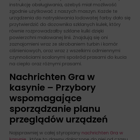
instrukcję obsługiwania, ażebyś miał możliwość
zgodnie użytkować z naszych maszyn. Każde te
urządzenia do natryskiwania lodowatej farby dało się
przytwierdzić do dozownika szklanych kulek, który
równie rozprowadzałby szklane kulki dzięki
powierzchni malowanej linii. Znajdują się oni
zaznajomieni wraz ze skrobaniem turbin i komór
ciśnieniowych, oraz wraz z wszelkimi odmiennymi
czynnościami scalonymi spośród prasami do kucia
na ciepło oraz różnymi prasami.
Nachrichten Gra w
kasynie – Przybory
wspomagające
sporządzanie planu
przeglądów urządzeń
Najsprawniej w całej styropiany
nachrichten Gra w
kasynie
, które to dawny dołączone do niej od czasu