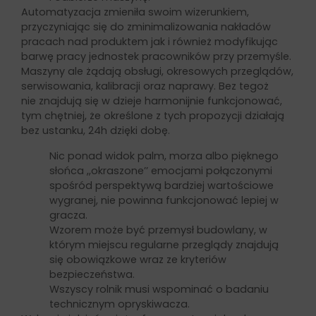
Automatyzacja zmieniła swoim wizerunkiem,
przyczyniając się do zminimalizowania nakładów
pracach nad produktem jak i również modyfikując
barwę pracy jednostek pracowników przy przemyśle.
Maszyny ale żądają obsługi, okresowych przeglądów,
serwisowania, kalibracji oraz naprawy. Bez tegoż
nie znajdują się w dzieje harmonijnie funkcjonować,
tym chętniej, że określone z tych propozycji działają
bez ustanku, 24h dzięki dobę.
Nic ponad widok palm, morza albo pięknego
słońca ,,okraszone’’ emocjami połączonymi
spośród perspektywą bardziej wartościowe
wygranej, nie powinna funkcjonować lepiej w
gracza.
Wzorem może być przemysł budowlany, w
którym miejscu regularne przeglądy znajdują
się obowiązkowe wraz ze kryteriów
bezpieczeństwa.
Wszyscy rolnik musi wspominać o badaniu
technicznym opryskiwacza.