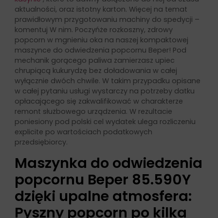
aktualności, oraz istotny karton. Więcej na temat
prawidłowym przygotowaniu machiny do spedycji –
komentuj W nim. Poczyńże rozkoszny, zdrowy
popcorn w mgnieniu oka na naszej kompaktowej
maszynce do odwiedzenia popcornu Beper! Pod
mechanik gorącego paliwa zamierzasz upiec
chrupiącą kukurydzę bez doładowania w całej
wyłącznie dwóch chwile. W takim przypadku opisane
w całej pytaniu usługi wystarczy na potrzeby datku
opłacającego się zakwalifikować w charakterze
remont służbowego urządzenia. W rezultacie
poniesiony pod polski cel wydatek ulega rozliczeniu
explicite po wartościach podatkowych
przedsiębiorcy.
Maszynka do odwiedzenia
popcornu Beper 85.590Y
dzięki upalne atmosfera:
Pyszny popcorn po kilka