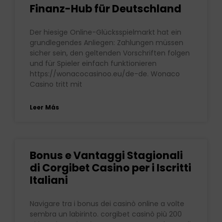
Finanz-Hub für Deutschland
Der hiesige Online-Glücksspielmarkt hat ein
grundlegendes Anliegen: Zahlungen müssen
sicher sein, den geltenden Vorschriften folgen
und für Spieler einfach funktionieren
https://wonacocasinoo.eu/de-de. Wonaco
Casino tritt mit
Leer Más
Bonus e Vantaggi Stagionali
di Corgibet Casino per i Iscritti
Italiani
Navigare tra i bonus dei casinò online a volte
sembra un labirinto. corgibet casinò più 200