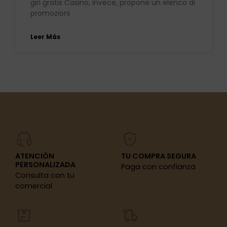
giri gratis Casino, invece, propone un elenco di
promozioni
Leer Más
ATENCIÓN
TU COMPRA SEGURA
PERSONALIZADA
Paga con confianza
Consulta con tu
comercial