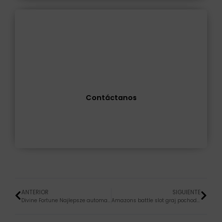
¿Alguna consulta?
Resolvemos todas tus dudas
Contáctanos
ANTERIOR
SIGUIENTE
Divine Fortune Najlepsze automaty do gry online Gry hazardowe Za darmo Automaty
Amazons battle slot graj pochodzące z mummy 150 darmowych recenzji spins mocą mitycznych wojowniczek