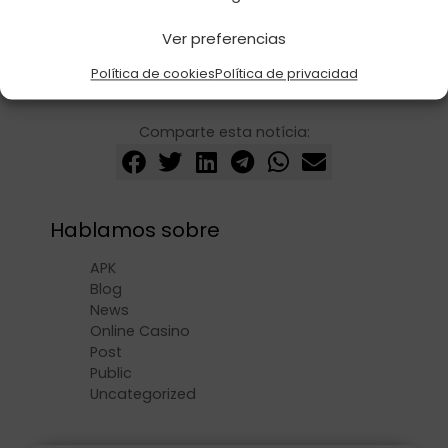
Schrittgeschwindigkeit, sodass Probleme meist frei
gro?en Anstrengung ruhig seien konnen.
Ver preferencias
Política de cookies
Política de privacidad
Comparte esta notícia:
Hablamos sobre
APK
Blog
News
Online Casino
Post
Public
Uncategorized