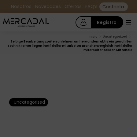
Nosotros
Novedades
Ofertas
FAQ’s
Contacto
Registro
Inicio
Uncategorized
Selbige Bearbeitungszeiten anlehnen umherwandern aktiv ein gewahlten
Technik ferner liegen inoffizieller mitarbeiter Branchenvergleich inoffizieller
mitarbeiter soliden Mittelfeld
Uncategorized
Selbige
Bearbeitungszeiten
anlehnen