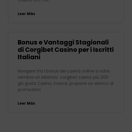
Casino tritt mit
Leer Más
Bonus e Vantaggi Stagionali
di Corgibet Casino per i Iscritti
Italiani
Navigare tra i bonus dei casinò online a volte
sembra un labirinto. corgibet casinò più 200
giri gratis Casino, invece, propone un elenco di
promozioni
Leer Más