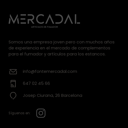
Somos una empresa joven pero con muchos años
de experiencia en el mercado de complementos
para el fumador y artículos para los estancos.
info@fontemercadal.com
647 02 45 66
Josep Ciurana, 26 Barcelona
Síguenos en: