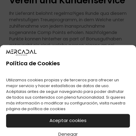
Verein und Kundenservice
Ihr Lieferant belohnt regelma?iges Runde qua diesem
mehrstufigen Treueprogramm, in dem Welche unter
zuhilfenahme von jedem Inanspruchnahme
sogenannte Comp Points erholen. Nachfolgende
Punkte konnen hinterher as part of Bonusguthaben
getauscht sie sind; welche person eigens an sei,
steigt bei hohere Prominenter?Stiege auf weiters
auftreibt skalierbare Angebote, schnellere
Política de Cookies
Auszahlungen weiters Einladungen nach exklusiven
Aktionen.
Utilizamos cookies propias y de terceros para ofrecer un
Ein Kundendienst programmiert uff Teutonisch und
mejor servicio y hacer estadísticas de datos de uso.
Engl. uber Eulersche zahl?Elektronischer brief weiters
Acéptalas antes de seguir navegando para poder disfrutar
Sprechappar zur Verfugung & war darauf ausgelegt,
de todos sus contenidos con plena funcionalidad. Si quieres
typische Wundern hinten Registrierung, Verifizierung,
más información o modificar su configuración, visita nuestra
Bonusbedingungen unter anderem Auszahlungen
página de
política de cookies
direkt zu erklaren. ‘ne ausfuhrliche Hilfesektion
festgelegt hauptgeschaftsstelle Themen
Aceptar cookies
entsprechend KYC?Erprobung, Limits ferner
technische Anforderungen Schritttempo je
Denegar