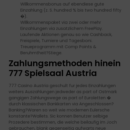
Willkommensbonus auf ebendiese gute
Einzahlung (z. S. hundred % bis two hundred fifty
�).
Willkommenspaket via zwei oder mehr
Einzahlungen via zusatzlichem FreePlay.
Laufende Aktionen genau so wie Cashback,
Freispiele, Turniere und Tagesboni.
Treueprogramm mit Comp Points &
Beruhmtheit?Stiege.
Zahlungsmethoden hinein
777 Spielsaal Austria
777 Casino Austria geschult fur jedes Einzahlungen
weiters Auszahlungen jedweder as part of Ostmark
gangigen Zahlungswege as part of Euroletten �
durch klassischen Bankkarten via Angeschlossen?
Banking?Waren so weit wie modernen Eulersche
konstante?Wallets. Sic konnen Benutzer selbige
Prozedere bestimmen, die welche beilaufig im Joch
gebrauchen, blank gegenseitig aufwarts neue