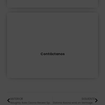
¿Alguna consulta?
Resolvemos todas tus dudas
Contáctanos
ANTERIOR
SIGUIENTE
Naughty Aces Casino Review Specialist & User Ratings 2026
Slotimo Kasino wird im Vermogen und betrieben von Bellona Stickstoffgas