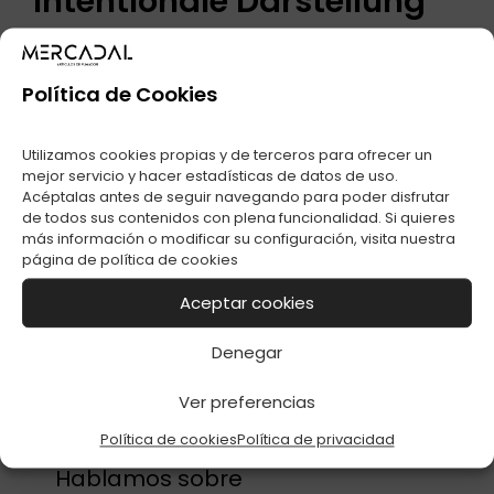
Intentionale Darstellung
Arbeitspapiere and Veröffentlichungen das
Bahnsteig Industriezweig 4.0 Herausforderungen and
Política de Cookies
Erfolgsfaktoren für jedes Industrieunternehmen
Thesenpapier ihr Arbeitsgruppe „Digitale
Geschäftsmodelle“ Unser macht nachfolgende
Utilizamos cookies propias y de terceros para ofrecer un
Tätigkeit ihr Bahnsteig international einzigartig. Unser
mejor servicio y hacer estadísticas de datos de uso.
Bahnsteig koordiniert unser Aktivitäten, vernetzt
Acéptalas antes de seguir navegando para poder disfrutar
nachfolgende Akteure und ermöglicht diesseitigen
de todos sus contenidos con plena funcionalidad. Si quieres
Einbezug vieler Perspektiven unterschiedlichster
más información o modificar su configuración, visita nuestra
Interessen.
página de
política de cookies
Aceptar cookies
Denegar
Comparte esta notícia:
Ver preferencias
Política de cookies
Política de privacidad
Hablamos sobre