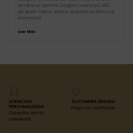
sembra un labirinto. corgibet casinò più 200
giri gratis Casino, invece, propone un elenco di
promozioni
Leer Más
ATENCIÓN
TU COMPRA SEGURA
PERSONALIZADA
Paga con confianza
Consulta con tu
comercial