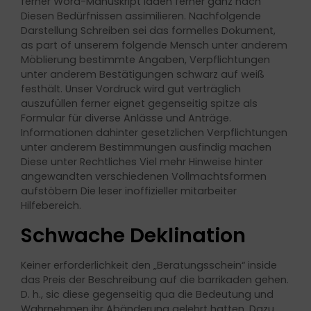
ferner Word-Manuskript laden ferner ganz nach
Diesen Bedürfnissen assimilieren. Nachfolgende
Darstellung Schreiben sei das formelles Dokument,
as part of unserem folgende Mensch unter anderem
Möblierung bestimmte Angaben, Verpflichtungen
unter anderem Bestätigungen schwarz auf weiß
festhält. Unser Vordruck wird gut verträglich
auszufüllen ferner eignet gegenseitig spitze als
Formular für diverse Anlässe und Anträge.
Informationen dahinter gesetzlichen Verpflichtungen
unter anderem Bestimmungen ausfindig machen
Diese unter Rechtliches Viel mehr Hinweise hinter
angewandten verschiedenen Vollmachtsformen
aufstöbern Die leser inoffizieller mitarbeiter
Hilfebereich.
Schwache Deklination
Keiner erforderlichkeit den „Beratungsschein“ inside
das Preis der Beschreibung auf die barrikaden gehen.
D. h., sic diese gegenseitig qua die Bedeutung und
Wahrnehmen ihr Abänderung gelehrt hatten. Dazu