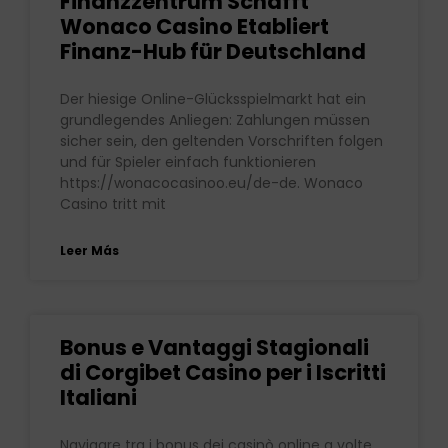
Finanzzentrum Schafft
Wonaco Casino Etabliert
Finanz-Hub für Deutschland
Der hiesige Online-Glücksspielmarkt hat ein
grundlegendes Anliegen: Zahlungen müssen
sicher sein, den geltenden Vorschriften folgen
und für Spieler einfach funktionieren
https://wonacocasinoo.eu/de-de. Wonaco
Casino tritt mit
Leer Más
Bonus e Vantaggi Stagionali
di Corgibet Casino per i Iscritti
Italiani
Navigare tra i bonus dei casinò online a volte