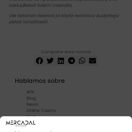
vastuullisesti Saletti Casinolla.
Ole tietoinen riskeistä ja käytä realistisia budjetteja;
pelaa turvallisesti.
Comparte esta notícia:
Hablamos sobre
APK
Blog
News
Online Casino
Post
Public
Uncategorized