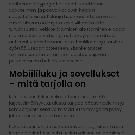
väriteema ja typografia luovat luotettavan
vaikutelman, ja päävalikot ovat helposti
saavutettavissa. Pelaaja huomaa, että palvelun
tarkoituksena on tarjota sekä viihdettä että
turvallisuutta. Rekisteröitymisen aloittaminen ei vaadi
monimutkaisia vaiheita, mutta käytännön ohjeet
auttavat varmistamaan, ettei henkilötietoja tarvitse
syöttää useaan otteeseen. Yksinkertaisten
toimintojen ymmärtäminen edistää sujuvaa
pelikokemusta heti alkuvaiheessa.
Mobiililuku ja sovellukset
– mitä tarjolla on
Kokonaisuus tukee sekä satunnaisuutta että
järjestelmällisyyttä: alusta tarjoaa pääsyn peleihin ja
kampanjoihin sekä varmistaa, että navigointi pysyy
johdonmukaisena eri osioissa.
Kokonaisuus antaa selkeän kuvan siitä, miten Saletti
Kasino houkuttelee sekä arkipäiväiseen pelaamiseen