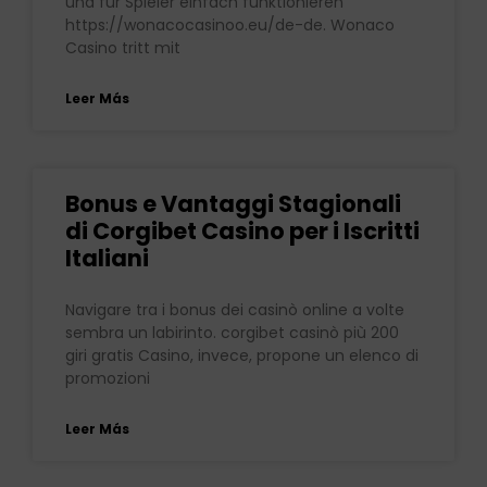
und für Spieler einfach funktionieren
https://wonacocasinoo.eu/de-de. Wonaco
Casino tritt mit
Leer Más
Bonus e Vantaggi Stagionali
di Corgibet Casino per i Iscritti
Italiani
Navigare tra i bonus dei casinò online a volte
sembra un labirinto. corgibet casinò più 200
giri gratis Casino, invece, propone un elenco di
promozioni
Leer Más