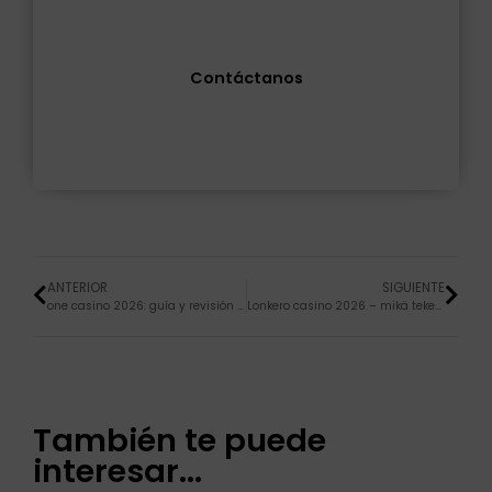
Resolvemos todas tus dudas
Contáctanos
ANTERIOR
SIGUIENTE
one casino 2026: guía y revisión completa
Lonkero casino 2026 – mikä tekee tästä valinnan suomalaisille?
También te puede
interesar...