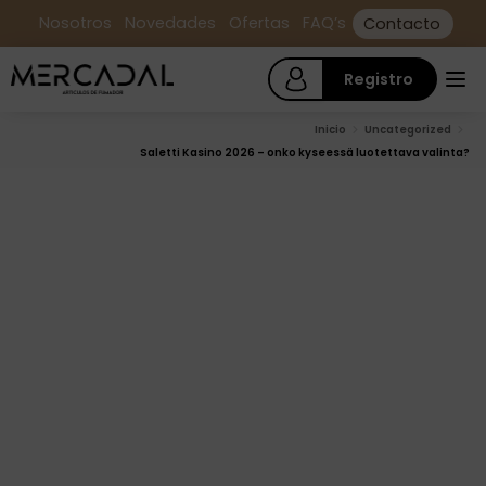
Nosotros
Novedades
Ofertas
FAQ’s
Contacto
Registro
Inicio
Uncategorized
Saletti Kasino 2026 – onko kyseessä luotettava valinta?