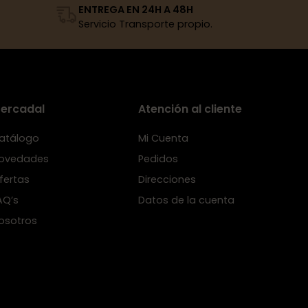
ENTREGA EN 24H A 48H
Servicio Transporte propio.
ercadal
Atención al cliente
atálogo
Mi Cuenta
ovedades
Pedidos
fertas
Direcciones
AQ’s
Datos de la cuenta
osotros