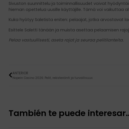
Sivuston suunnittelu ja toiminnallisuudet voivat hyödynt
hieman opettelua uusille käyttäjille. Tämä voi vaikuttaa 
Kuka hyötyy Saletista eniten: pelaajat, jotka arvostavat 
Esittele Saletti tänään ja muista asettaa pelaamisen rajo
Pelaa vastuullisesti, aseta rajat ja seuraa pelitilanteita.
ANTERIOR
Nopein Casino 2026: Pelit, rekisteröinti ja turvallisuus
También te puede interesar..