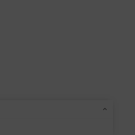
elien maailma ja pelaamis