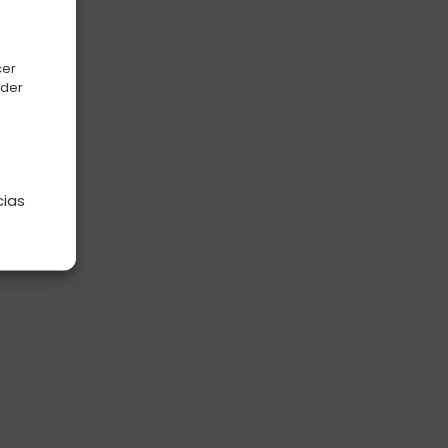
cer
oder
e
cias