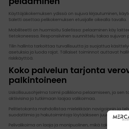
pelaaminen
Käyttäjäkokemuksen ydissä on sujuva kirjautuminen, käytän
Saletti asettaa pelikokemuksen etusijalle oikealla tavalla.
Mobiliteetti on huomioitu Saletissa: pelaaminen käy laitteell
tietokoneessa. Responsiivinen suunnittelu takaa sujuvan p
Tilin hallinta tarkoittaa turvallisuutta ja suojattua käsittel
asetuksia ja luoda rajat. Tällaiset toiminnot auttavat h
riskikäyttöä.
Koko palvelun tarjonta verov
palkintoineen
Uskollisuusohjelma toimii palkkiona pelaamiseen, ja sen
aktiivisina ja tutkimaan laajaa valikoimaa.
Pelitietokanta mahdollistaa mielekkään navigoinnin ja te
suodattimia ja hakutoimintoja löytääkseen juuri itselleen so
Pelivalikoima on laaja ja monipuolinen, mikä takaa, että v