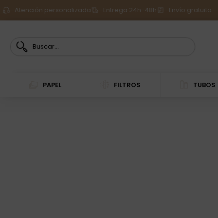
Atención personalizada
Entrega 24h-48h
Envío gratuito
PAPEL
FILTROS
TUBOS