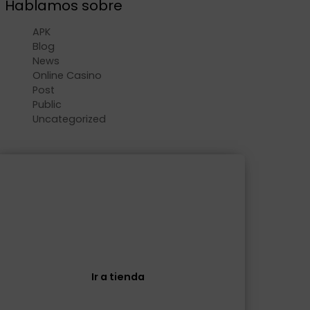
Hablamos sobre
APK
Blog
News
Online Casino
Post
Public
Uncategorized
Tienda
Descubre todos nuestros productos
Ir a tienda