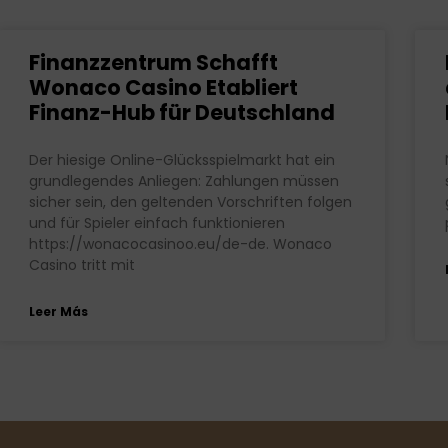
Finanzzentrum Schafft
Wonaco Casino Etabliert
Finanz-Hub für Deutschland
Der hiesige Online-Glücksspielmarkt hat ein
grundlegendes Anliegen: Zahlungen müssen
sicher sein, den geltenden Vorschriften folgen
und für Spieler einfach funktionieren
https://wonacocasinoo.eu/de-de. Wonaco
Casino tritt mit
Leer Más