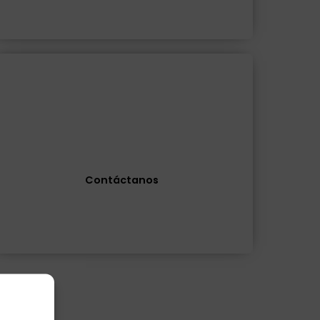
¿Alguna consulta?
Resolvemos todas tus dudas
Contáctanos