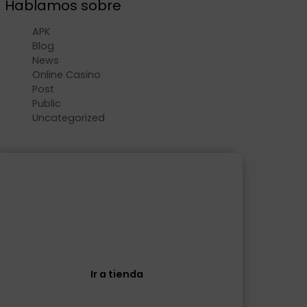
Hablamos sobre
APK
Blog
News
Online Casino
Post
Public
Uncategorized
Tienda
Descubre todos nuestros productos
Ir a tienda