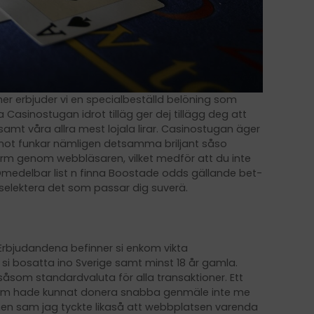
r erbjuder vi en specialbeställd belöning som
Casinostugan idrot tilläg ger dej tillägg deg att
amt våra allra mest lojala lirar. Casinostugan äger
sinot funkar nämligen detsamma briljant såso
ak arm genom webbläsaren, vilket medför att du inte
 Omedelbar list n finna Boostade odds gällande bet-
 selektera det som passar dig suverä.
 Erbjudandena befinner si enkom vikta
 si bosatta ino Sverige samt minst 18 år gamla.
åsom standardvaluta för alla transaktioner. Ett
som hade kunnat donera snabba genmäle inte me
nen sam jag tyckte likaså att webbplatsen varenda