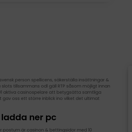
nsk person spellicens, säkerställa insättningar &
a slots tillsammans odl gäll RTP såsom möjligt innan
 aktiva casinospelare att betygsätta samtliga
t gav oss ett större inblick ino vilket det ultimat
 ladda ner pc
ar postum är casinon & bettingsidor med 10