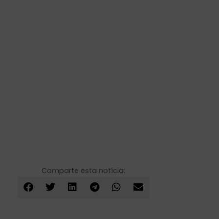
 pc & Bonusar
Comparte esta notícia: