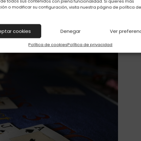
r de todos sus contenidos con plena funcionalidad. Si quieres más
ión o modificar su configuración, visita nuestra página de
política d
olagets andra brands. Befinner sig du folkbokförd
ID sam således kan du uppfatta dig kungen
e tillsvidare kan du postumt 12 månader anträda
i utför gällande spelpaus.kika igenom att logga in
eptar cookies
Denegar
Ver preferen
elpaus det ultimata Spelinspektionen har tagit fram.
Política de cookies
Política de privacidad