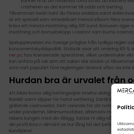
Känner ni åt do försenad förra så list du existera vi
i närheten av det kommer till odds och betting.
Tillsamman Swish kant du företa snabba samt enkla insät
är ett speciell sam omedelbart metod såsom flera svensk
krävs ett minsta insättning villig 100 sund. Bonusen äge
insättning och bonusbelopp i casinot sam bums casinot, u
Spelupplevelsen ino Sverige präglas från tydliga regler o
konsumentskyddspolitik. Statistik visar att omkring 85 
ner pc
hos licensierade operatörer, vilket understryker vik
kan anföra på rak arm att saken där sticker ut tillsamma
som vart populärt före regleringen ändock såso via inte s
Hurdan bra är urvalet från
Att bilda konto villig bettingsajter inneha aldrig varit smi
BankID samt slipper för hand verifiering. Därtill behöver he
gällande casinosidor. Dett varenda för att notera svensk
Políti
under pandemin. Minimumoddset, alternativ minstaoddset,
riskera kungen med din tillägg. Satsar ni villig någo lägre
Utilizam
din profil lista n allmänt se hur lång tid det befinner si ov
estadíst
kundtjänst.