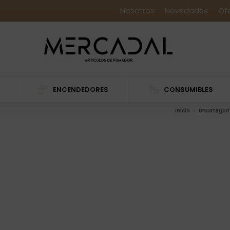
Nosotros
Novedades
Of
ENCENDEDORES
CONSUMIBLES
Inicio
Uncategor