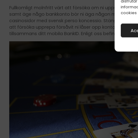
disfruta
informac
Fullkomligt molnfritt värt att försöka om ni uppskattar b
cookies
samt äge någo bankkonto bör ni äga någon mobilt Bank
casinosidor med svensk perso koncessio. Stänger du a d
att försöka upprepa försåvit ni låser opp kontot, vilket n
Ac
tillsammans ditt mobila BankID. Enligt oss befinner sig Sp