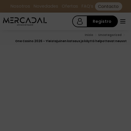
Nosotros
Novedades
Ofertas
FAQ’s
Contacto
Registro
Inicio
Uncategorized
One Casino 2026 – Yleistajuinen katsaus ja käyttö helpottavat neuvot