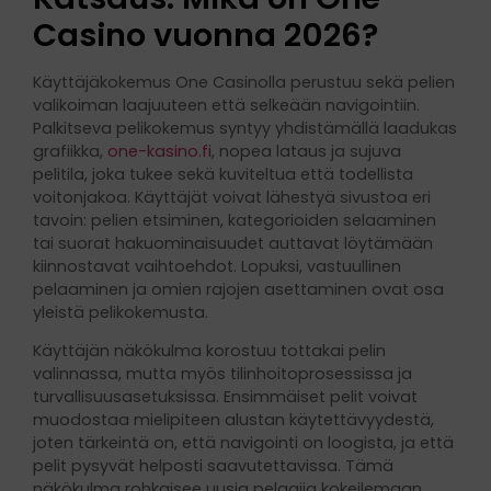
Casino vuonna 2026?
Käyttäjäkokemus One Casinolla perustuu sekä pelien
valikoiman laajuuteen että selkeään navigointiin.
Palkitseva pelikokemus syntyy yhdistämällä laadukas
grafiikka,
one-kasino.fi
, nopea lataus ja sujuva
pelitila, joka tukee sekä kuviteltua että todellista
voitonjakoa. Käyttäjät voivat lähestyä sivustoa eri
tavoin: pelien etsiminen, kategorioiden selaaminen
tai suorat hakuominaisuudet auttavat löytämään
kiinnostavat vaihtoehdot. Lopuksi, vastuullinen
pelaaminen ja omien rajojen asettaminen ovat osa
yleistä pelikokemusta.
Käyttäjän näkökulma korostuu tottakai pelin
valinnassa, mutta myös tilinhoitoprosessissa ja
turvallisuusasetuksissa. Ensimmäiset pelit voivat
muodostaa mielipiteen alustan käytettävyydestä,
joten tärkeintä on, että navigointi on loogista, ja että
pelit pysyvät helposti saavutettavissa. Tämä
näkökulma rohkaisee uusia pelaajia kokeilemaan