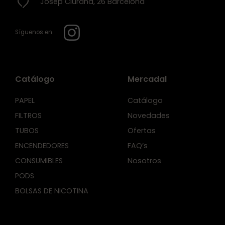
Josep Ciurana, 26 Barcelona
Síguenos en:
Catálogo
Mercadal
PAPEL
Catálogo
FILTROS
Novedades
TUBOS
Ofertas
ENCENDEDORES
FAQ’s
CONSUMIBLES
Nosotros
PODS
BOLSAS DE NICOTINA