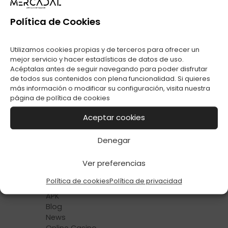
One Casino on mobiiliystävällinen ja responsiivinen
ilman erillistä sovellusta.
Política de Cookies
Aloita One Casino tänään ja muista asettaa
pelaamisen rajat ennen aloittamista.
Utilizamos cookies propias y de terceros para ofrecer un
mejor servicio y hacer estadísticas de datos de uso.
Players must be 18 years or older. Please gamble
Acéptalas antes de seguir navegando para poder disfrutar
responsibly.
de todos sus contenidos con plena funcionalidad. Si quieres
más información o modificar su configuración, visita nuestra
página de
política de cookies
Aceptar cookies
Comparte esta notícia:
Denegar
Ver preferencias
Hablamos sobre
Política de cookies
Política de privacidad
APK
Blog
News
Online Casino