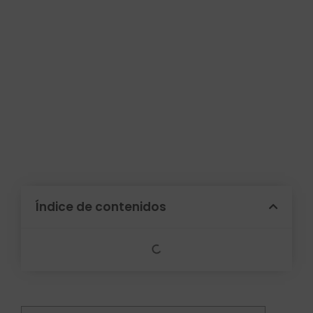
Nowatorskie automat
online world football
stars Automaty do
odwiedzenia Gierek 2025
Zagraj za bezowocnie
banana splash symbole
na SlotsUp
Índice de contenidos