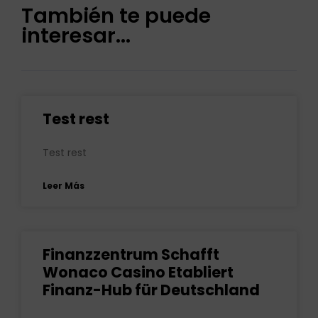
También te puede
interesar...
Test rest
Test rest
Leer Más
Finanzzentrum Schafft
Wonaco Casino Etabliert
Finanz-Hub für Deutschland