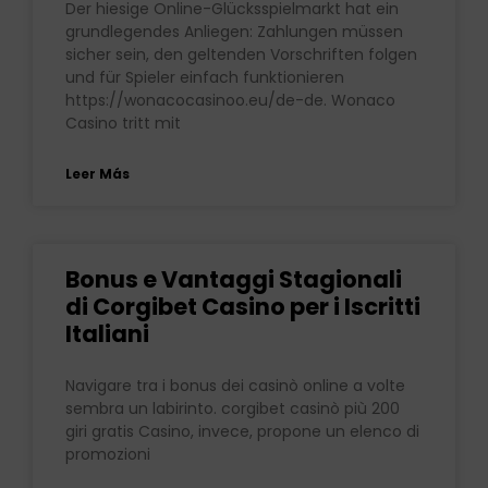
Der hiesige Online-Glücksspielmarkt hat ein
grundlegendes Anliegen: Zahlungen müssen
sicher sein, den geltenden Vorschriften folgen
und für Spieler einfach funktionieren
https://wonacocasinoo.eu/de-de. Wonaco
Casino tritt mit
Leer Más
Bonus e Vantaggi Stagionali
di Corgibet Casino per i Iscritti
Italiani
Navigare tra i bonus dei casinò online a volte
sembra un labirinto. corgibet casinò più 200
giri gratis Casino, invece, propone un elenco di
promozioni