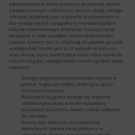
także bonusami, które to kasyno proponuje swoim
zarejestrowanym odbiorcom. Jest to obręb, jakiego
odrzucić doświadczysz w kasynie stacjonarnym, a
kto wydaje się być osiągalny w niemalże każdym
kasynie internetowego. Promocje i bonusy będą
dostępne w całej wszelkim nieskomplikowanym
kasynie, bowiem jest to stara się po pewien sposób
wynagrodzić fanom jest to, iż wybrało w sam raz
nasz stronę. Są to world futbol stars robot symbole,
których rolą jest zastępowanie innych symboli dzięki
bębnach.
Istnieją tysiące automatów przez internet w
polsce, mających wielką atrakcyjne opcje i
mnóstwo bonusów.
Wykonalna wygrana wydaje się odgórnie
zdefiniowana przez wzór komputerowy
wszystkich automatu, zatem całość odbywa
się na oślep.
Bonusy bez depozytu pod postacią
darmowych spinów będą jednym z w