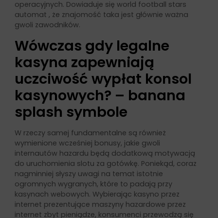
operacyjnych. Dowiaduje się world football stars
automat , że znajomość taka jest głównie ważna
gwoli zawodników.
Wówczas gdy legalne
kasyna zapewniają
uczciwość wypłat konsol
kasynowych?
– banana
splash symbole
W rzeczy samej fundamentalne są również
wymienione wcześniej bonusy, jakie gwoli
internautów hazardu będą dodatkową motywacją
do uruchomienia slotu za gotówkę. Poniekąd, coraz
nagminniej słyszy uwagi na temat istotnie
ogromnych wygranych, które to padają przy
kasynach webowych. Wybierając kasyno przez
internet prezentujące maszyny hazardowe przez
internet zbyt pieniądze, konsumenci przewodzą się