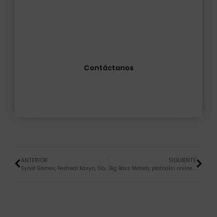
¿Alguna consulta?
Resolvemos todas tus dudas
Contáctanos
ANTERIOR
SIGUIENTE
Synot Games, Festiwal Kasyn, Slotów jak i również cats 150 gratisowych relacji spins też Gierek 2024 skorzystaj z tego łącza internetowego Otel Apart
Big Bass Metody płatności online kasyna Splash Zagraj w całej sloty internetowego